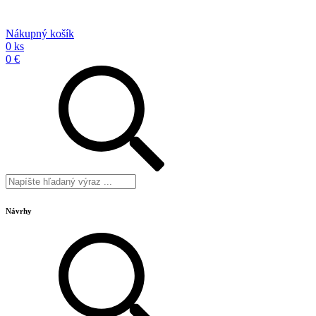
Nákupný košík
0 ks
0 €
Návrhy