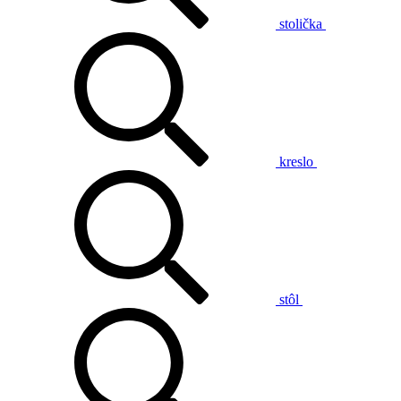
stolička
kreslo
stôl