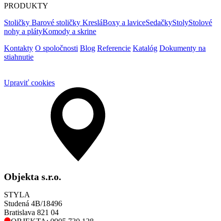
PRODUKTY
Stoličky
Barové stoličky
Kreslá
Boxy a lavice
Sedačky
Stoly
Stolové
nohy a pláty
Komody a skrine
Kontakty
O spoločnosti
Blog
Referencie
Katalóg
Dokumenty na
stiahnutie
Upraviť cookies
Objekta s.r.o.
STYLA
Studená 4B/18496
Bratislava 821 04