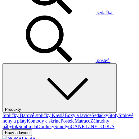
sedačka
posteľ
Produkty
Stoličky
Barové stoličky
Kreslá
Boxy a lavice
Sedačky
Stoly
Stolové
nohy a pláty
Komody a skrine
Postele
Matrace
Záhradný
nábytok
Sunbrella
Doplnky
Simplyo
CANE LINE
TODUS
Boxy a lavice