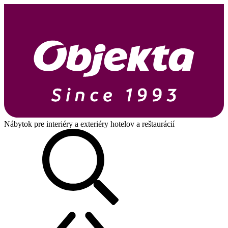
Nábytok pre interiéry a exteriéry hotelov a reštaurácií