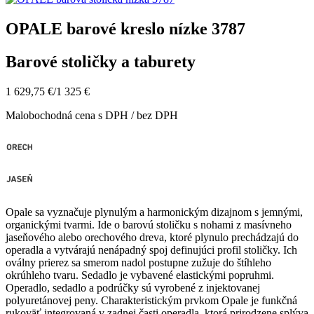
OPALE barové kreslo nízke 3787
Barové stoličky a taburety
1 629,75 €
/
1 325 €
Malobochodná cena s DPH / bez DPH
Opale sa vyznačuje plynulým a harmonickým dizajnom s jemnými,
organickými tvarmi. Ide o barovú stoličku s nohami z masívneho
jaseňového alebo orechového dreva, ktoré plynulo prechádzajú do
operadla a vytvárajú nenápadný spoj definujúci profil stoličky. Ich
oválny prierez sa smerom nadol postupne zužuje do štíhleho
okrúhleho tvaru. Sedadlo je vybavené elastickými popruhmi.
Operadlo, sedadlo a podrúčky sú vyrobené z injektovanej
polyuretánovej peny. Charakteristickým prvkom Opale je funkčná
rukoväť integrovaná v zadnej časti operadla, ktorá prirodzene splýva