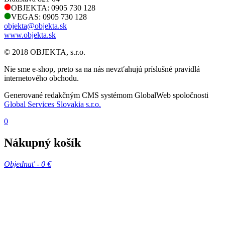
OBJEKTA: 0905 730 128
VEGAS: 0905 730 128
objekta@objekta.sk
www.objekta.sk
© 2018 OBJEKTA, s.r.o.
Nie sme e-shop, preto sa na nás nevzťahujú príslušné pravidlá
internetového obchodu.
Generované redakčným CMS systémom GlobalWeb spoločnosti
Global Services Slovakia s.r.o.
0
Nákupný košík
Objednať -
0 €