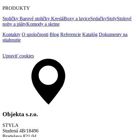
PRODUKTY
Stoličky
Barové stoličky
Kreslá
Boxy a lavice
Sedačky
Stoly
Stolové
nohy a pláty
Komody a skrine
Kontakty
O spoločnosti
Blog
Referencie
Katalóg
Dokumenty na
stiahnutie
Upraviť cookies
Objekta s.r.o.
STYLA
Studená 4B/18496
Bratislava 821 04