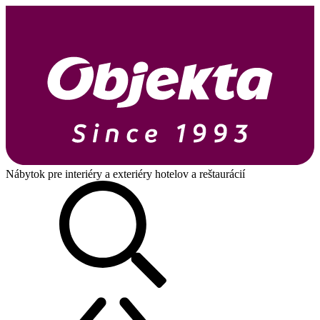
Nábytok pre interiéry a exteriéry hotelov a reštaurácií