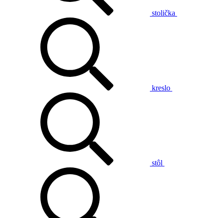
stolička
kreslo
stôl