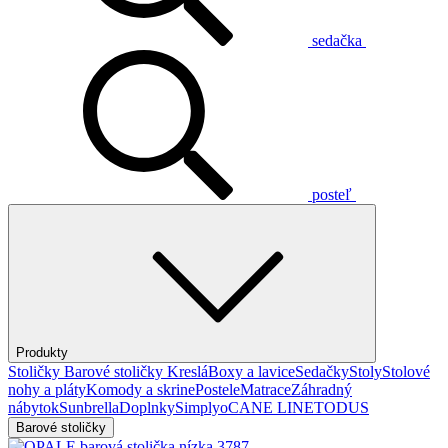
sedačka
posteľ
Produkty
Stoličky
Barové stoličky
Kreslá
Boxy a lavice
Sedačky
Stoly
Stolové
nohy a pláty
Komody a skrine
Postele
Matrace
Záhradný
nábytok
Sunbrella
Doplnky
Simplyo
CANE LINE
TODUS
Barové stoličky