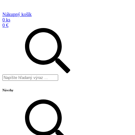
Nákupný košík
0 ks
0 €
Návrhy