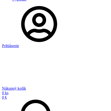
Prihlásenie
Nákupný košík
0 ks
0 €