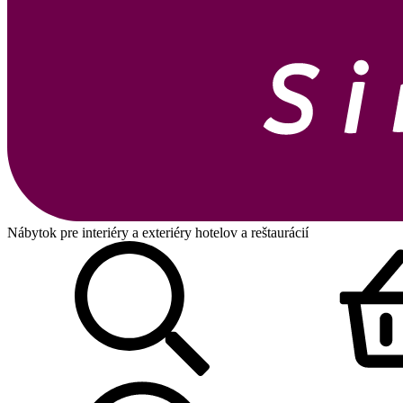
Nábytok pre interiéry a exteriéry hotelov a reštaurácií