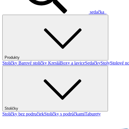
sedačka
Produkty
Stoličky
Barové stoličky
Kreslá
Boxy a lavice
Sedačky
Stoly
Stolové no
Stoličky
Stoličky bez područiek
Stoličky s podrúčkami
Taburety