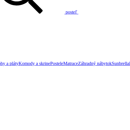
posteľ
hy a pláty
Komody a skrine
Postele
Matrace
Záhradný nábytok
Sunbrella