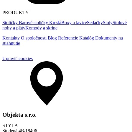
PRODUKTY
Stoličky
Barové stoličky
Kreslá
Boxy a lavice
Sedačky
Stoly
Stolové
nohy a pláty
Komody a skrine
Kontakty
O spoločnosti
Blog
Referencie
Katalóg
Dokumenty na
stiahnutie
Upraviť cookies
Objekta s.r.o.
STYLA
Studená 4B/18496