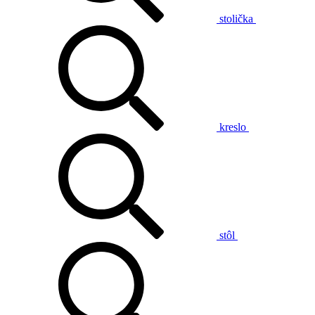
stolička
kreslo
stôl