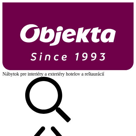
Nábytok pre interiéry a exteriéry hotelov a reštaurácií