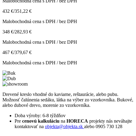
Malobochodná cena s DPH / bez DPH
432 €
/
351,22 €
Malobochodná cena s DPH / bez DPH
348 €
/
282,93 €
Malobochodná cena s DPH / bez DPH
467 €
/
379,67 €
Malobochodná cena s DPH / bez DPH
Drevené kreslo vhodné do kaviarne, reštaurácie, alebo pubu.
Možnosť čalúnenia sedáku, látka na výber zo vzorkovníka. Bukové,
alebo dubové drevo, morenie zo vzorkovníka.
Doba výroby: 6-8 týždňov
Pre
cenovú kalkuláciu
na
HORECA
projekty nás neváhajte
kontaktovať na
objekta@objekta.sk
alebo 0905 730 128