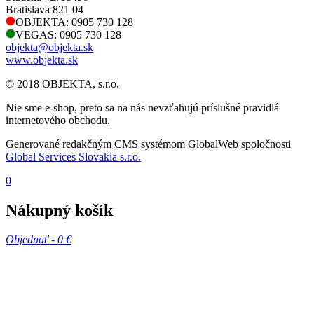
Bratislava 821 04
OBJEKTA: 0905 730 128
VEGAS: 0905 730 128
objekta@objekta.sk
www.objekta.sk
© 2018 OBJEKTA, s.r.o.
Nie sme e-shop, preto sa na nás nevzťahujú príslušné pravidlá
internetového obchodu.
Generované redakčným CMS systémom GlobalWeb spoločnosti
Global Services Slovakia s.r.o.
0
Nákupný košík
Objednať -
0 €