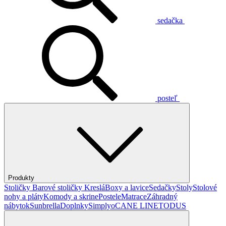
sedačka
posteľ
Produkty
Stoličky
Barové stoličky
Kreslá
Boxy a lavice
Sedačky
Stoly
Stolové
nohy a pláty
Komody a skrine
Postele
Matrace
Záhradný
nábytok
Sunbrella
Doplnky
Simplyo
CANE LINE
TODUS