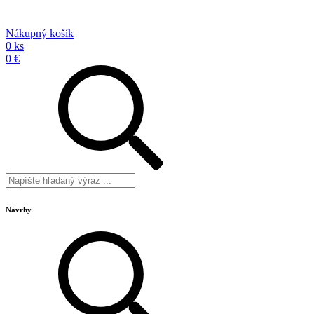
Nákupný košík
0 ks
0 €
Návrhy