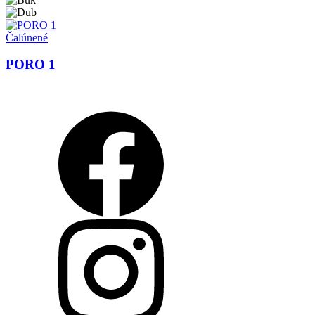
Čalúnené
PORO 1