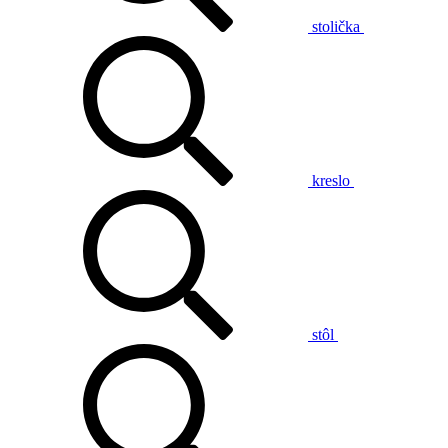
stolička
kreslo
stôl