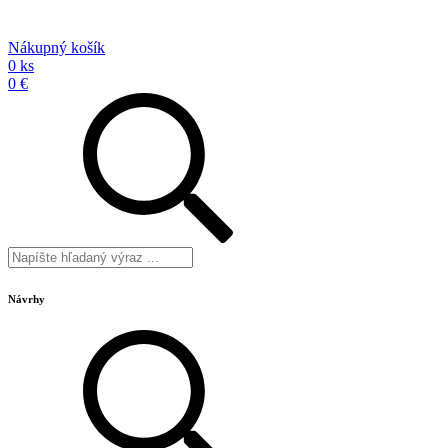
Nákupný košík
0 ks
0 €
Návrhy