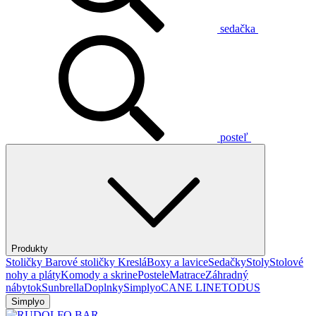
sedačka
posteľ
Produkty
Stoličky
Barové stoličky
Kreslá
Boxy a lavice
Sedačky
Stoly
Stolové
nohy a pláty
Komody a skrine
Postele
Matrace
Záhradný
nábytok
Sunbrella
Doplnky
Simplyo
CANE LINE
TODUS
Simplyo