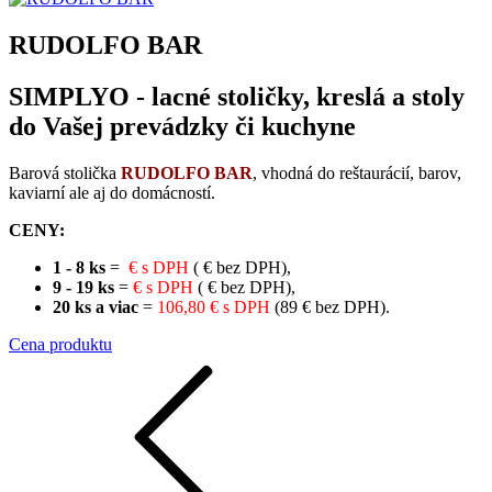
RUDOLFO BAR
SIMPLYO - lacné stoličky, kreslá a stoly
do Vašej prevádzky či kuchyne
Barová stolička
RUDOLFO BAR
, vhodná do reštaurácií, barov,
kaviarní ale aj do domácností.
CENY:
1 - 8 ks
=
€ s DPH
( € bez DPH),
9 - 19 ks
=
€ s DPH
( € bez DPH),
20 ks a viac
=
106,80 € s DPH
(89 € bez DPH).
Cena produktu