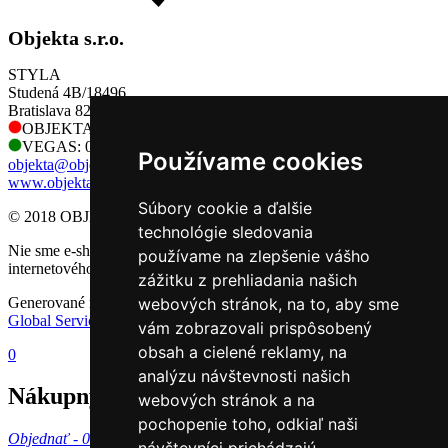
Objekta s.r.o.
STYLA
Studená 4B/18496
Bratislava 821 04
OBJEKTA: 0905 730 128
VEGAS: 0905 730 128
Používame cookies
objekta@objekta.sk
www.objekta.sk
Súbory cookie a ďalšie
© 2018 OBJEKTA, s.r.o.
technológie sledovania
Nie sme e-shop, preto sa na nás nevzťahujú príslušné pravidlá
používame na zlepšenie vášho
internetového obchodu.
zážitku z prehliadania našich
Generované redakčným CMS systémom GlobalWeb spoločnosti
webových stránok, na to, aby sme
Global Services Slovakia s.r.o.
vám zobrazovali prispôsobený
obsah a cielené reklamy, na
0
analýzu návštevnosti našich
Nákupný košík
webových stránok a na
pochopenie toho, odkiaľ naši
Objednať -
0 €