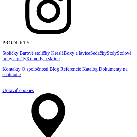
PRODUKTY
Stoličky
Barové stoličky
Kreslá
Boxy a lavice
Sedačky
Stoly
Stolové
nohy a pláty
Komody a skrine
Kontakty
O spoločnosti
Blog
Referencie
Katalóg
Dokumenty na
stiahnutie
Upraviť cookies