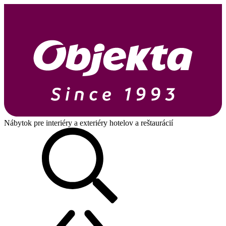
Nábytok pre interiéry a exteriéry hotelov a reštaurácií