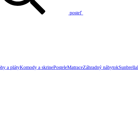
posteľ
hy a pláty
Komody a skrine
Postele
Matrace
Záhradný nábytok
Sunbrella