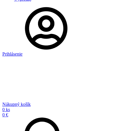
Prihlásenie
Nákupný košík
0 ks
0 €