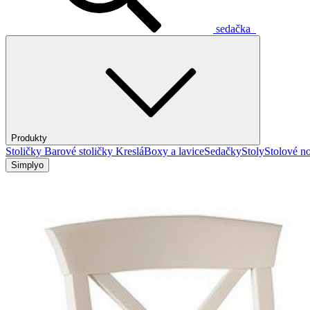
sedačka
Produkty
Stoličky
Barové stoličky
Kreslá
Boxy a lavice
Sedačky
Stoly
Stolové no
Simplyo