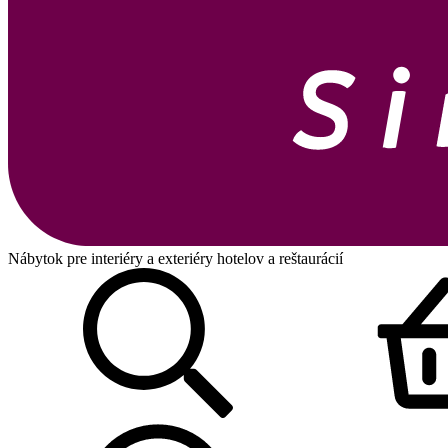
Nábytok pre interiéry a exteriéry hotelov a reštaurácií