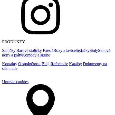
PRODUKTY
Stoličky
Barové stoličky
Kreslá
Boxy a lavice
Sedačky
Stoly
Stolové
nohy a pláty
Komody a skrine
Kontakty
O spoločnosti
Blog
Referencie
Katalóg
Dokumenty na
stiahnutie
Upraviť cookies