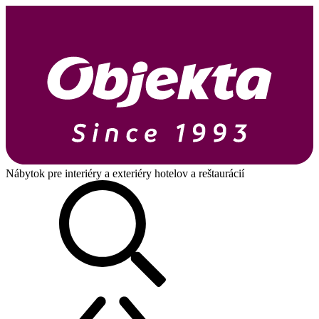
Nábytok pre interiéry a exteriéry hotelov a reštaurácií