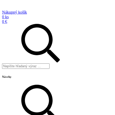
Nákupný košík
0 ks
0 €
Návrhy