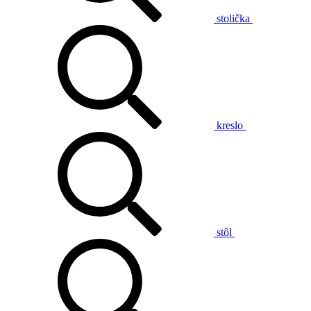
stolička
kreslo
stôl