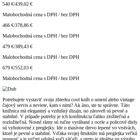
540 €
/
439,02 €
Malobochodná cena s DPH / bez DPH
466 €
/
378,86 €
Malobochodná cena s DPH / bez DPH
479 €
/
389,43 €
Malobochodná cena s DPH / bez DPH
679 €
/
552,03 €
Malobochodná cena s DPH / bez DPH
Potrebujete vystaviť svoju zbierku cool kníh o umení alebo vintage
čajový servis a neviete, kam s nimi? Ak áno, ste tu správne. Táto
knižnica má elegantný a vzdušný dizajn, no zároveň sú pevné a
stabilné. V prípade potreby je ich konštrukcia ľahko zložiteľná a
rozložiteľná. Nosné rámy sú ručne vyrábané z ocele a policové diely
sú vyhotovené z preglejky. Ide o masívne drevo lepené vo vrstvách,
ktoré je pevné a stabilné. Vďaka svojej štruktúre má preglejka veľkú
nosnosť a je veľmi odolná voči záťaži, a preto je ideálna na výrobu