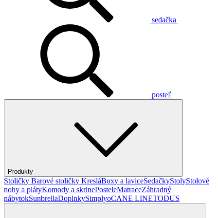
sedačka
posteľ
Produkty
Stoličky
Barové stoličky
Kreslá
Boxy a lavice
Sedačky
Stoly
Stolové
nohy a pláty
Komody a skrine
Postele
Matrace
Záhradný
nábytok
Sunbrella
Doplnky
Simplyo
CANE LINE
TODUS