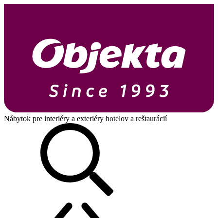
Nábytok pre interiéry a exteriéry hotelov a reštaurácií