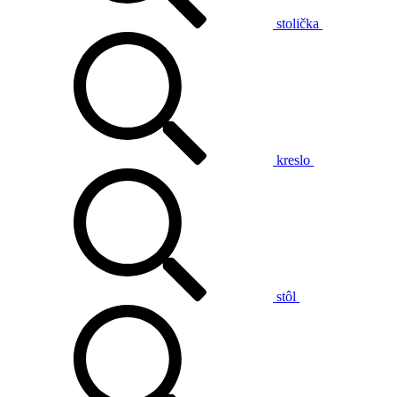
stolička
kreslo
stôl