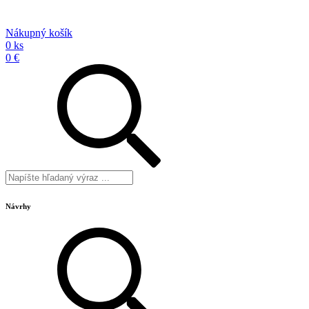
Nákupný košík
0 ks
0 €
Návrhy