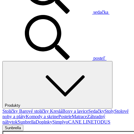
sedačka
posteľ
Produkty
Stoličky
Barové stoličky
Kreslá
Boxy a lavice
Sedačky
Stoly
Stolové
nohy a pláty
Komody a skrine
Postele
Matrace
Záhradný
nábytok
Sunbrella
Doplnky
Simplyo
CANE LINE
TODUS
Sunbrella