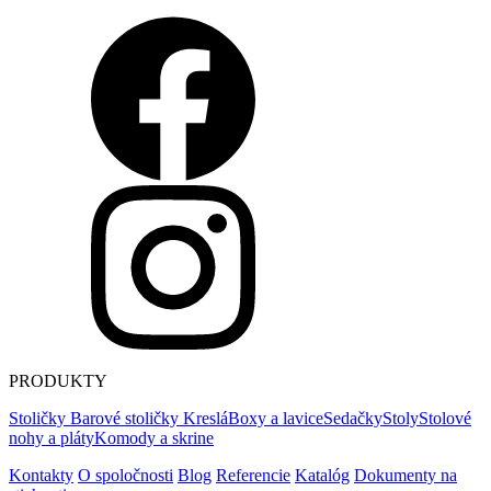
PRODUKTY
Stoličky
Barové stoličky
Kreslá
Boxy a lavice
Sedačky
Stoly
Stolové
nohy a pláty
Komody a skrine
Kontakty
O spoločnosti
Blog
Referencie
Katalóg
Dokumenty na