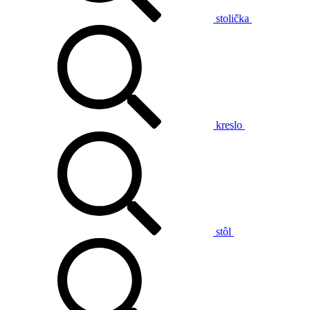
stolička
kreslo
stôl