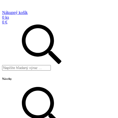
Nákupný košík
0 ks
0 €
Návrhy