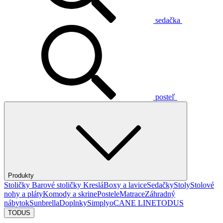
sedačka
posteľ
Produkty
Stoličky
Barové stoličky
Kreslá
Boxy a lavice
Sedačky
Stoly
Stolové
nohy a pláty
Komody a skrine
Postele
Matrace
Záhradný
nábytok
Sunbrella
Doplnky
Simplyo
CANE LINE
TODUS
TODUS