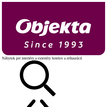
Nábytok pre interiéry a exteriéry hotelov a reštaurácií