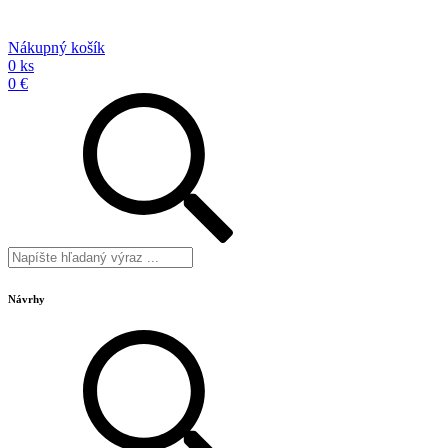
Nákupný košík
0 ks
0 €
Návrhy