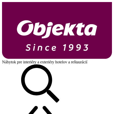
Nábytok pre interiéry a exteriéry hotelov a reštaurácií