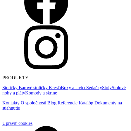
PRODUKTY
Stoličky
Barové stoličky
Kreslá
Boxy a lavice
Sedačky
Stoly
Stolové
nohy a pláty
Komody a skrine
Kontakty
O spoločnosti
Blog
Referencie
Katalóg
Dokumenty na
stiahnutie
Upraviť cookies