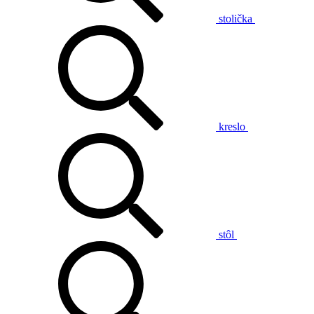
stolička
kreslo
stôl