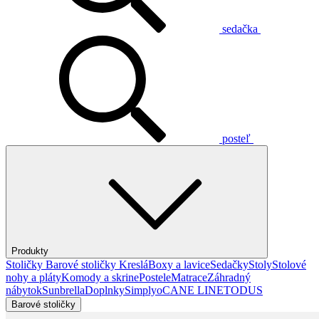
sedačka
posteľ
Produkty
Stoličky
Barové stoličky
Kreslá
Boxy a lavice
Sedačky
Stoly
Stolové
nohy a pláty
Komody a skrine
Postele
Matrace
Záhradný
nábytok
Sunbrella
Doplnky
Simplyo
CANE LINE
TODUS
Barové stoličky