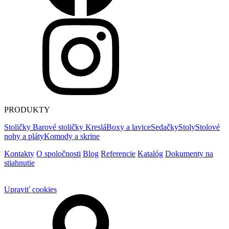
PRODUKTY
Stoličky
Barové stoličky
Kreslá
Boxy a lavice
Sedačky
Stoly
Stolové
nohy a pláty
Komody a skrine
Kontakty
O spoločnosti
Blog
Referencie
Katalóg
Dokumenty na
stiahnutie
Upraviť cookies