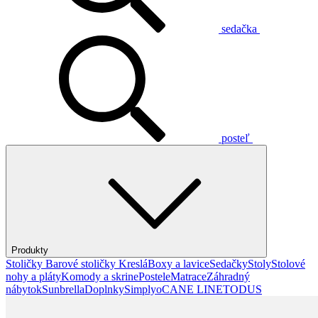
sedačka
posteľ
Produkty
Stoličky
Barové stoličky
Kreslá
Boxy a lavice
Sedačky
Stoly
Stolové
nohy a pláty
Komody a skrine
Postele
Matrace
Záhradný
nábytok
Sunbrella
Doplnky
Simplyo
CANE LINE
TODUS