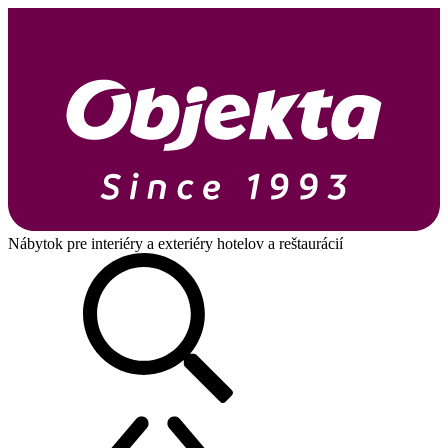
Nábytok pre interiéry a exteriéry hotelov a reštaurácií