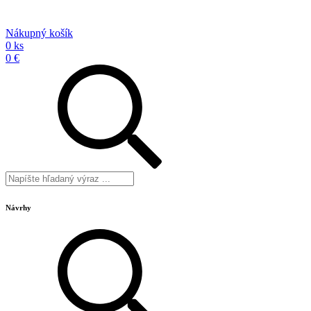
Nákupný košík
0 ks
0 €
Návrhy