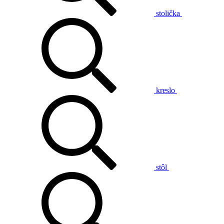
stolička
kreslo
stôl