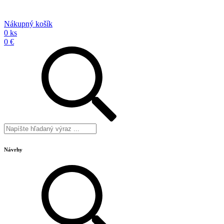
Nákupný košík
0 ks
0 €
Návrhy