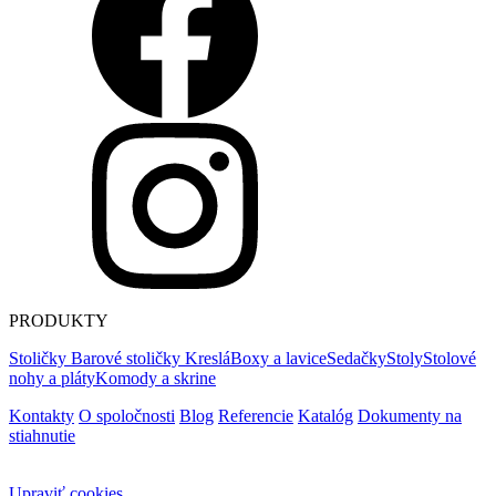
PRODUKTY
Stoličky
Barové stoličky
Kreslá
Boxy a lavice
Sedačky
Stoly
Stolové
nohy a pláty
Komody a skrine
Kontakty
O spoločnosti
Blog
Referencie
Katalóg
Dokumenty na
stiahnutie
Upraviť cookies