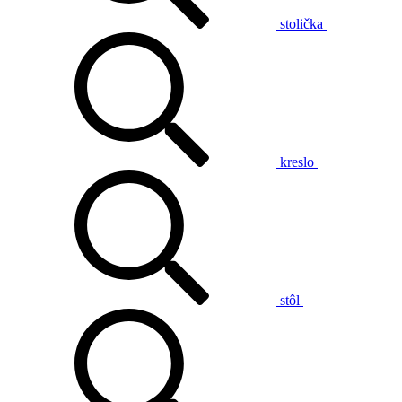
stolička
kreslo
stôl