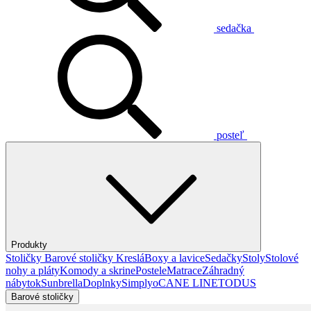
sedačka
posteľ
Produkty
Stoličky
Barové stoličky
Kreslá
Boxy a lavice
Sedačky
Stoly
Stolové
nohy a pláty
Komody a skrine
Postele
Matrace
Záhradný
nábytok
Sunbrella
Doplnky
Simplyo
CANE LINE
TODUS
Barové stoličky