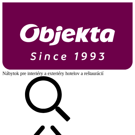
Nábytok pre interiéry a exteriéry hotelov a reštaurácií