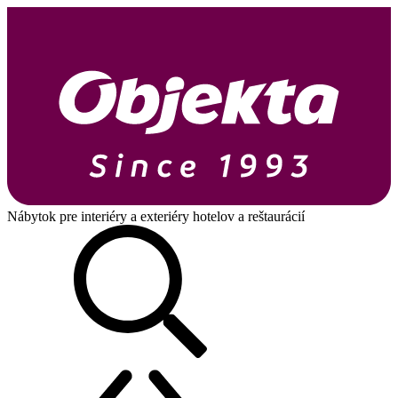
Nábytok pre interiéry a exteriéry hotelov a reštaurácií