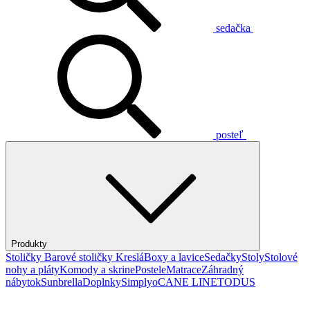
sedačka
posteľ
Produkty
Stoličky
Barové stoličky
Kreslá
Boxy a lavice
Sedačky
Stoly
Stolové
nohy a pláty
Komody a skrine
Postele
Matrace
Záhradný
nábytok
Sunbrella
Doplnky
Simplyo
CANE LINE
TODUS