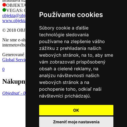
Bratislava 821 04
OBJEKTA: 0905 730 128
VEGAS: 0905 730 128
Používame cookies
objekta@objekta.sk
www.objekta.sk
Súbory cookie a ďalšie
© 2018 OBJEKTA, s.r.o.
technológie sledovania
Nie sme e-shop, preto sa na nás nevzťahujú príslušné pravidlá
používame na zlepšenie vášho
internetového obchodu.
zážitku z prehliadania našich
Generované redakčným CMS systémom GlobalWeb spoločnosti
webových stránok, na to, aby sme
Global Services Slovakia s.r.o.
vám zobrazovali prispôsobený
obsah a cielené reklamy, na
0
analýzu návštevnosti našich
Nákupný košík
webových stránok a na
pochopenie toho, odkiaľ naši
Objednať -
0 €
návštevníci prichádzajú.
OK
Zmeniť moje nastavenia