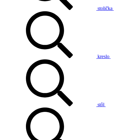
stolička
kreslo
stôl