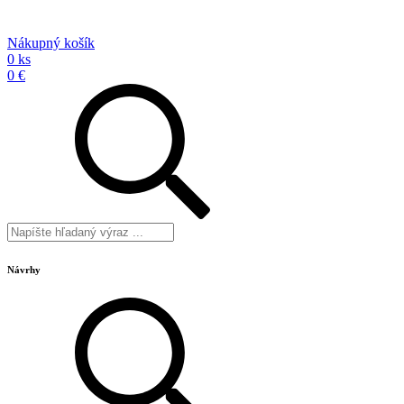
Nákupný košík
0 ks
0 €
Návrhy