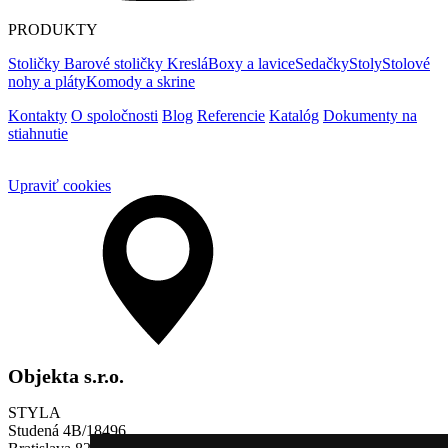
PRODUKTY
Stoličky
Barové stoličky
Kreslá
Boxy a lavice
Sedačky
Stoly
Stolové
nohy a pláty
Komody a skrine
Kontakty
O spoločnosti
Blog
Referencie
Katalóg
Dokumenty na
stiahnutie
Upraviť cookies
Objekta s.r.o.
STYLA
Studená 4B/18496