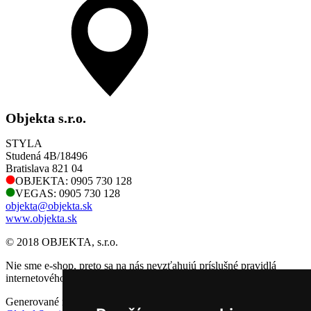
Objekta s.r.o.
STYLA
Studená 4B/18496
Bratislava 821 04
OBJEKTA: 0905 730 128
VEGAS: 0905 730 128
objekta@objekta.sk
www.objekta.sk
© 2018 OBJEKTA, s.r.o.
Nie sme e-shop, preto sa na nás nevzťahujú príslušné pravidlá
internetového obchodu.
Generované redakčným CMS systémom GlobalWeb spoločnosti