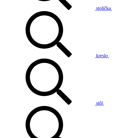
stolička
kreslo
stôl