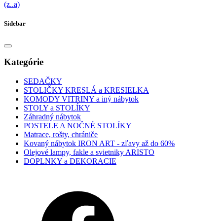
(z..a)
Sidebar
Kategórie
SEDAČKY
STOLIČKY KRESLÁ a KRESIELKA
KOMODY VITRINY a iný nábytok
STOLY a STOLÍKY
Záhradný nábytok
POSTELE A NOČNÉ STOLÍKY
Matrace, rošty, chrániče
Kovaný nábytok IRON ART - zľavy až do 60%
Olejové lampy, fakle a svietniky ARISTO
DOPLNKY a DEKORACIE