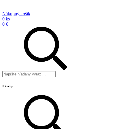
Nákupný košík
0 ks
0 €
Návrhy