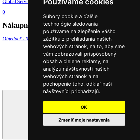
Používame cookies
Global Services Slovakia s.r.o.
0
Súbory cookie a ďalšie
technológie sledovania
Nákupný košík
používame na zlepšenie vášho
zážitku z prehliadania našich
Objednať -
0 €
webových stránok, na to, aby sme
vám zobrazovali prispôsobený
obsah a cielené reklamy, na
analýzu návštevnosti našich
webových stránok a na
pochopenie toho, odkiaľ naši
návštevníci prichádzajú.
OK
Zmeniť moje nastavenia
Sidebar