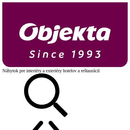
Nábytok pre interiéry a exteriéry hotelov a reštaurácií