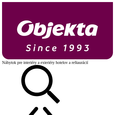
Nábytok pre interiéry a exteriéry hotelov a reštaurácií