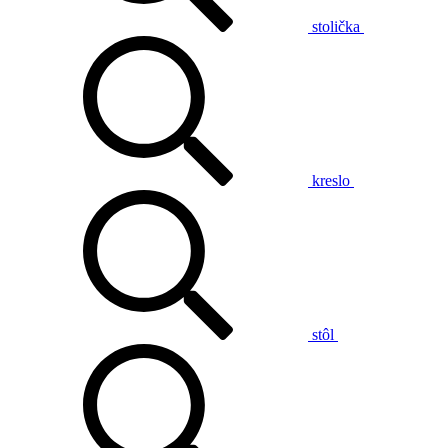
stolička
kreslo
stôl