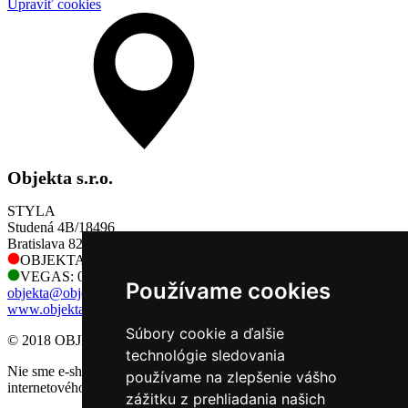
Upraviť cookies
Objekta s.r.o.
STYLA
Studená 4B/18496
Bratislava 821 04
OBJEKTA: 0905 730 128
VEGAS: 0905 730 128
Používame cookies
objekta@objekta.sk
www.objekta.sk
Súbory cookie a ďalšie
© 2018 OBJEKTA, s.r.o.
technológie sledovania
Nie sme e-shop, preto sa na nás nevzťahujú príslušné pravidlá
používame na zlepšenie vášho
internetového obchodu.
zážitku z prehliadania našich