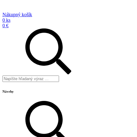
Nákupný košík
0 ks
0 €
Návrhy