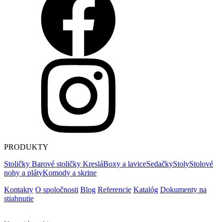
PRODUKTY
Stoličky
Barové stoličky
Kreslá
Boxy a lavice
Sedačky
Stoly
Stolové
nohy a pláty
Komody a skrine
Kontakty
O spoločnosti
Blog
Referencie
Katalóg
Dokumenty na
stiahnutie