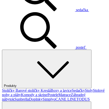
sedačka
posteľ
Produkty
Stoličky
Barové stoličky
Kreslá
Boxy a lavice
Sedačky
Stoly
Stolové
nohy a pláty
Komody a skrine
Postele
Matrace
Záhradný
nábytok
Sunbrella
Doplnky
Simplyo
CANE LINE
TODUS