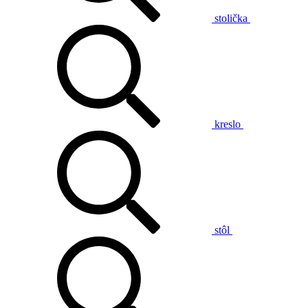
stolička
kreslo
stôl