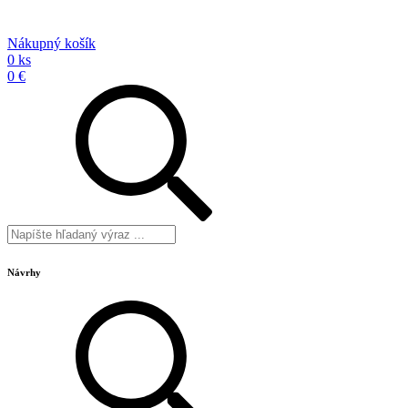
Nákupný košík
0 ks
0 €
Návrhy