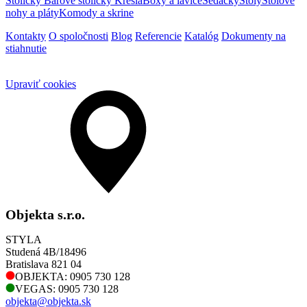
Stoličky
Barové stoličky
Kreslá
Boxy a lavice
Sedačky
Stoly
Stolové
nohy a pláty
Komody a skrine
Kontakty
O spoločnosti
Blog
Referencie
Katalóg
Dokumenty na
stiahnutie
Upraviť cookies
Objekta s.r.o.
STYLA
Studená 4B/18496
Bratislava 821 04
OBJEKTA: 0905 730 128
VEGAS: 0905 730 128
objekta@objekta.sk