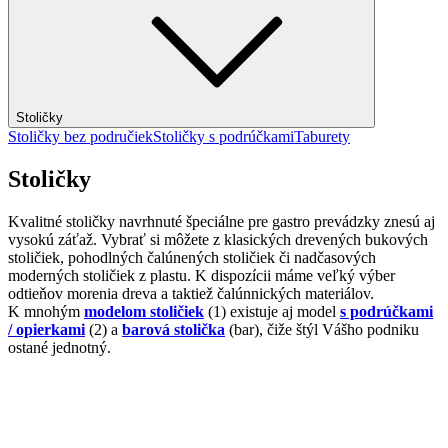
Stoličky
Stoličky bez područiek
Stoličky s podrúčkami
Taburety
Stoličky
Kvalitné stoličky navrhnuté špeciálne pre gastro prevádzky znesú aj
vysokú záťaž. Vybrať si môžete z klasických drevených bukových
stoličiek, pohodlných čalúnených stoličiek či nadčasových
moderných stoličiek z plastu. K dispozícii máme veľký výber
odtieňov morenia dreva a taktiež čalúnnických materiálov.
K mnohým
modelom stoličiek
(1) existuje aj model
s podrúčkami
/ opierkami
(2) a
barová stolička
(bar), čiže štýl Vášho podniku
ostané jednotný.