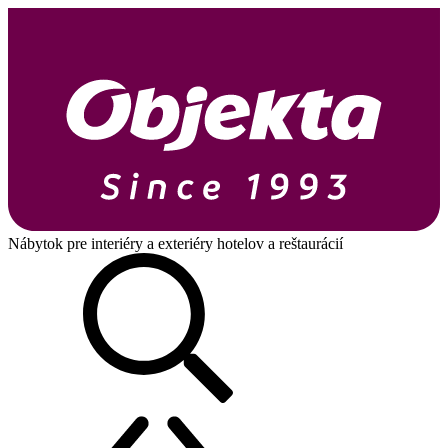
Nábytok pre interiéry a exteriéry hotelov a reštaurácií