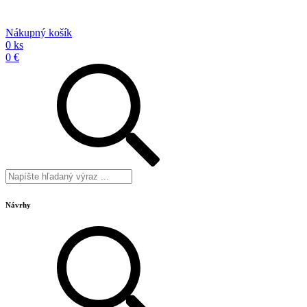
Nákupný košík
0 ks
0 €
Návrhy