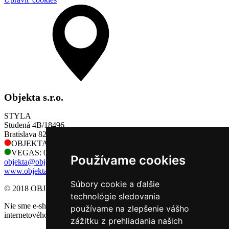
Objekta s.r.o.
STYLA
Studená 4B/18496
Bratislava 821 04
OBJEKTA: 0905 730 128
VEGAS: 0905 730 128
Používame cookies
objekta@objekta.sk
www.objekta.sk
Súbory cookie a ďalšie
© 2018 OBJEKTA, s.r.o.
technológie sledovania
Nie sme e-shop, preto sa na nás nevzťahujú príslušné pravidlá
používame na zlepšenie vášho
internetového obchodu.
zážitku z prehliadania našich