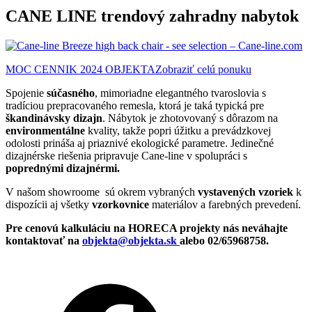
CANE LINE trendový zahradny nabytok
MOC CENNIK 2024 OBJEKTA
Zobraziť celú ponuku
Spojenie
súčasného
, mimoriadne elegantného tvaroslovia s
tradíciou prepracovaného remesla, ktorá je taká typická pre
škandinávsky dizajn
. Nábytok je zhotovovaný s dôrazom na
environmentálne
kvality, takže popri úžitku a prevádzkovej
odolosti prináša aj priaznivé ekologické parametre. Jedinečné
dizajnérske riešenia pripravuje Cane-line v spolupráci s
poprednými dizajnérmi.
V našom showroome sú okrem vybraných
vystavených vzoriek
k
dispozícii aj všetky
vzorkovnice
materiálov a farebných prevedení.
Pre cenovú kalkuláciu na HORECA projekty nás neváhajte
kontaktovať na
objekta@objekta.sk
alebo 02/65968758.