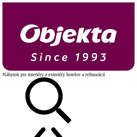
Nábytok pre interiéry a exteriéry hotelov a reštaurácií