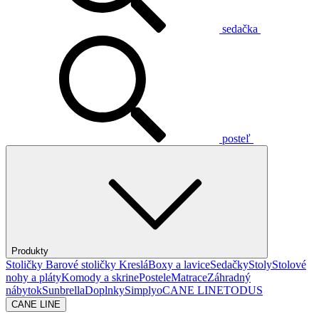
sedačka
posteľ
Produkty
Stoličky
Barové stoličky
Kreslá
Boxy a lavice
Sedačky
Stoly
Stolové
nohy a pláty
Komody a skrine
Postele
Matrace
Záhradný
nábytok
Sunbrella
Doplnky
Simplyo
CANE LINE
TODUS
CANE LINE