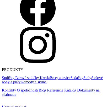
PRODUKTY
Stoličky
Barové stoličky
Kreslá
Boxy a lavice
Sedačky
Stoly
Stolové
nohy a pláty
Komody a skrine
Kontakty
O spoločnosti
Blog
Referencie
Katalóg
Dokumenty na
stiahnutie
Upraviť cookies