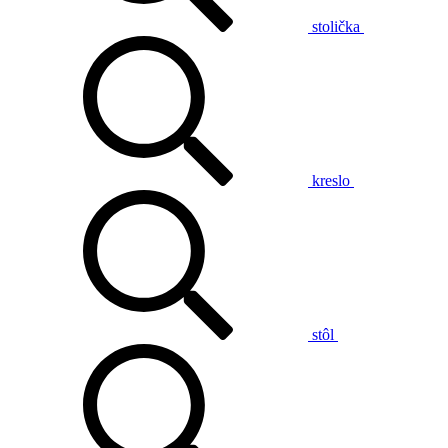
stolička
kreslo
stôl