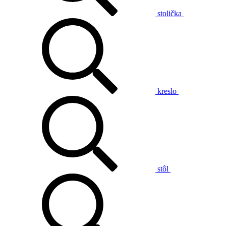
stolička
kreslo
stôl