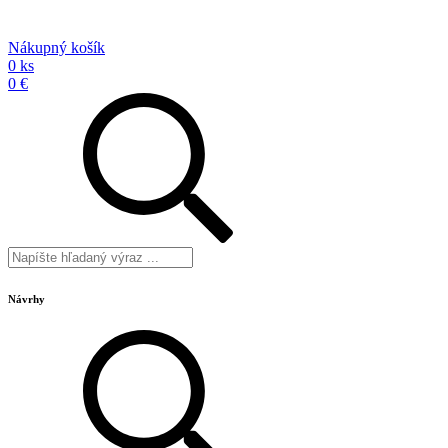
Nákupný košík
0 ks
0 €
Návrhy