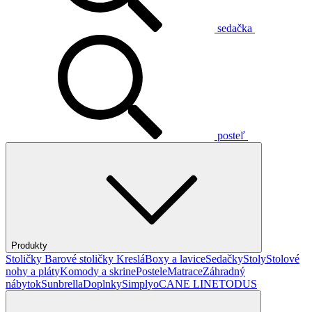
sedačka
posteľ
Produkty
Stoličky
Barové stoličky
Kreslá
Boxy a lavice
Sedačky
Stoly
Stolové
nohy a pláty
Komody a skrine
Postele
Matrace
Záhradný
nábytok
Sunbrella
Doplnky
Simplyo
CANE LINE
TODUS