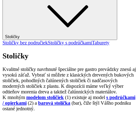
Stoličky
Stoličky bez područiek
Stoličky s podrúčkami
Taburety
Stoličky
Kvalitné stoličky navrhnuté špeciálne pre gastro prevádzky znesú aj
vysokú záťaž. Vybrať si môžete z klasických drevených bukových
stoličiek, pohodlných čalúnených stoličiek či nadčasových
moderných stoličiek z plastu. K dispozícii máme veľký výber
odtieňov morenia dreva a taktiež čalúnnických materiálov.
K mnohým
modelom stoličiek
(1) existuje aj model
s podrúčkami
/ opierkami
(2) a
barová stolička
(bar), čiže štýl Vášho podniku
ostané jednotný.