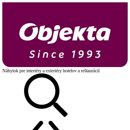
Nábytok pre interiéry a exteriéry hotelov a reštaurácií