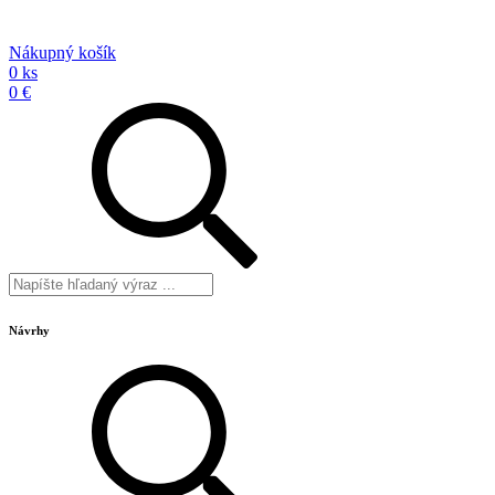
Nákupný košík
0 ks
0 €
Návrhy