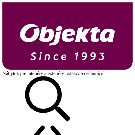
Nábytok pre interiéry a exteriéry hotelov a reštaurácií