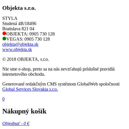
Objekta s.r.o.
STYLA
Studená 4B/18496
Bratislava 821 04
OBJEKTA: 0905 730 128
VEGAS: 0905 730 128
objekta@objekta.sk
www.objekta.sk
© 2018 OBJEKTA, s.r.o.
Nie sme e-shop, preto sa na nás nevzťahujú príslušné pravidlá
internetového obchodu.
Generované redakčným CMS systémom GlobalWeb spoločnosti
Global Services Slovakia s.r.o.
0
Nákupný košík
Objednať -
0 €