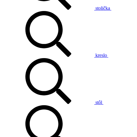
stolička
kreslo
stôl