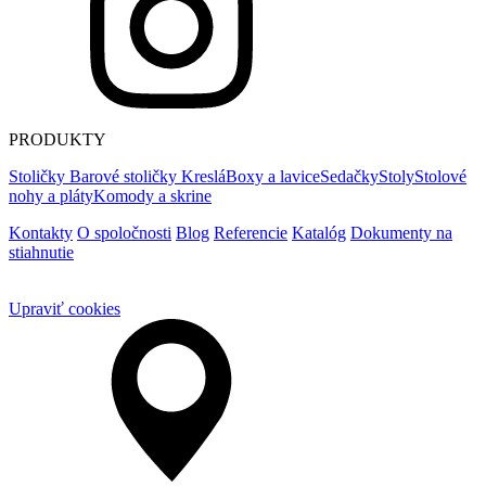
PRODUKTY
Stoličky
Barové stoličky
Kreslá
Boxy a lavice
Sedačky
Stoly
Stolové
nohy a pláty
Komody a skrine
Kontakty
O spoločnosti
Blog
Referencie
Katalóg
Dokumenty na
stiahnutie
Upraviť cookies