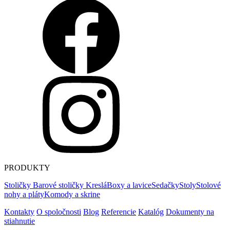
PRODUKTY
Stoličky
Barové stoličky
Kreslá
Boxy a lavice
Sedačky
Stoly
Stolové
nohy a pláty
Komody a skrine
Kontakty
O spoločnosti
Blog
Referencie
Katalóg
Dokumenty na
stiahnutie