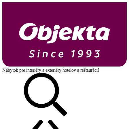
Nábytok pre interiéry a exteriéry hotelov a reštaurácií