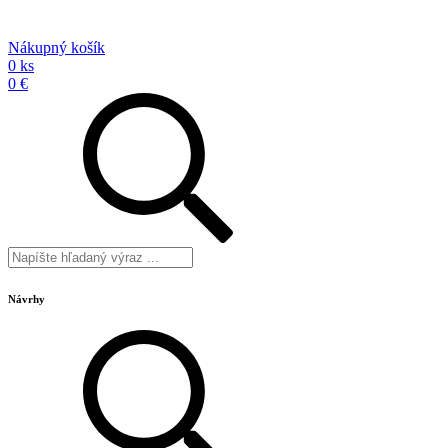
Nákupný košík
0 ks
0 €
Návrhy