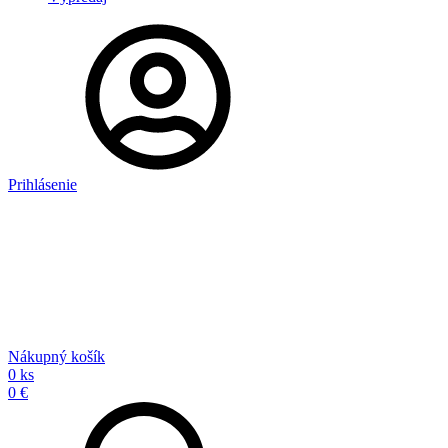
Prihlásenie
Nákupný košík
0 ks
0 €