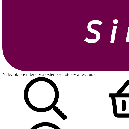
Nábytok pre interiéry a exteriéry hotelov a reštaurácií