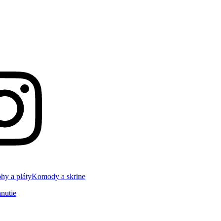
hy a pláty
Komody a skrine
nutie