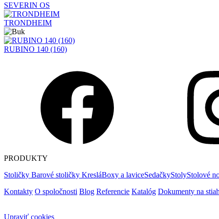
SEVERIN OS
TRONDHEIM
RUBINO 140 (160)
PRODUKTY
Stoličky
Barové stoličky
Kreslá
Boxy a lavice
Sedačky
Stoly
Stolové no
Kontakty
O spoločnosti
Blog
Referencie
Katalóg
Dokumenty na stiah
Upraviť cookies