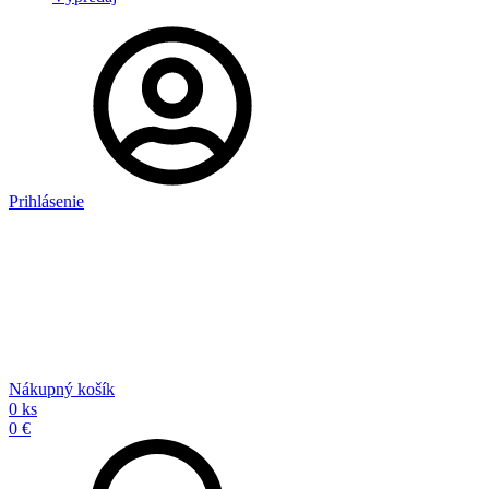
Prihlásenie
Nákupný košík
0 ks
0 €