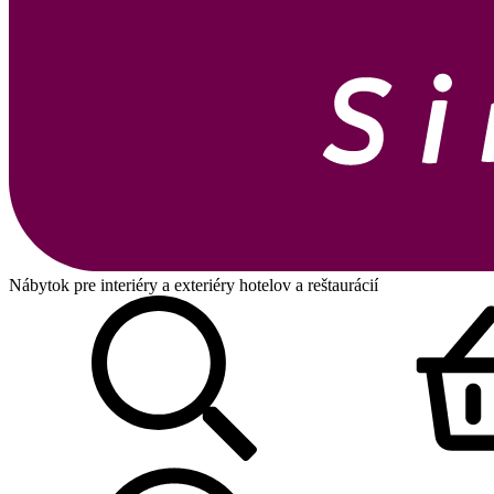
Nábytok pre interiéry a exteriéry hotelov a reštaurácií