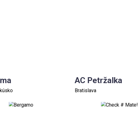
ema
AC Petržalka
akúsko
Bratislava