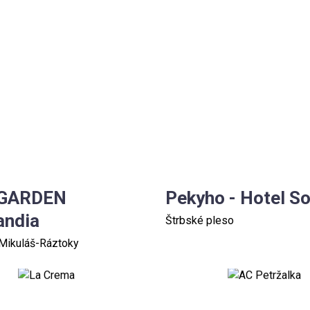
 GARDEN
Pekyho - Hotel So
andia
Štrbské pleso
Mikuláš-Ráztoky