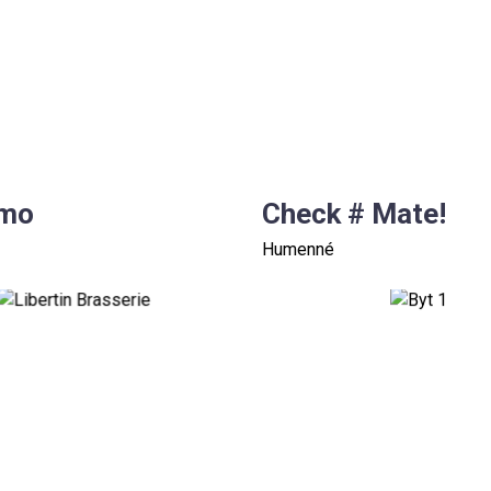
amo
Check # Mate!
Humenné