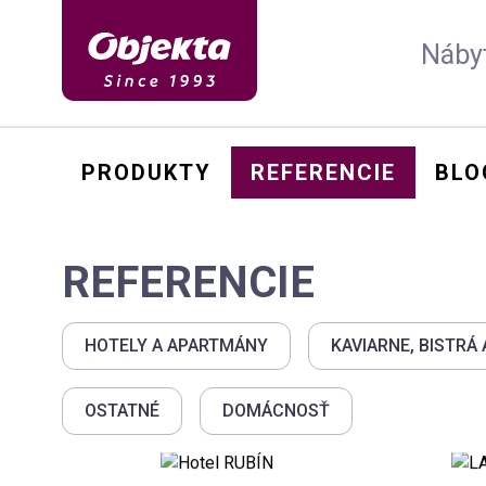
Nábyt
PRODUKTY
REFERENCIE
BLO
stolička
kreslo
stôl
REFERENCIE
sedačka
posteľ
HOTELY A APARTMÁNY
KAVIARNE, BISTRÁ
OSTATNÉ
DOMÁCNOSŤ