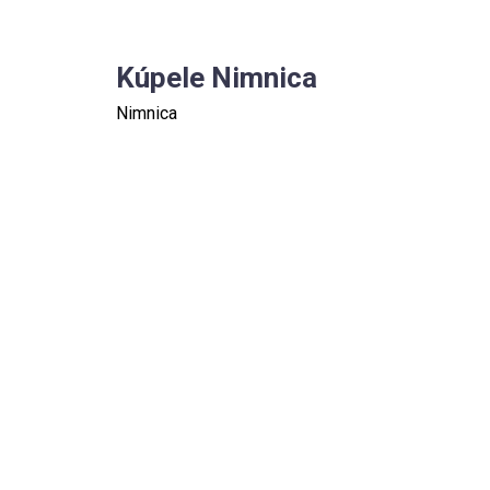
Kúpele Nimnica
Nimnica
 s.r.o.