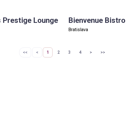
s Prestige Lounge
Bienvenue Bistro
Bratislava
<<
<
1
2
3
4
>
>>
Objekta
KTY
LOČNOSTI