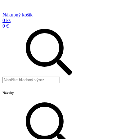
Nákupný košík
0 ks
0 €
Návrhy