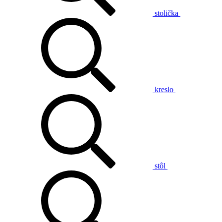
stolička
kreslo
stôl