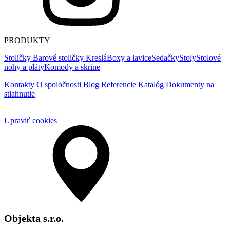
PRODUKTY
Stoličky
Barové stoličky
Kreslá
Boxy a lavice
Sedačky
Stoly
Stolové
nohy a pláty
Komody a skrine
Kontakty
O spoločnosti
Blog
Referencie
Katalóg
Dokumenty na
stiahnutie
Upraviť cookies
Objekta s.r.o.