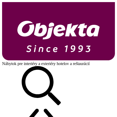
Nábytok pre interiéry a exteriéry hotelov a reštaurácií