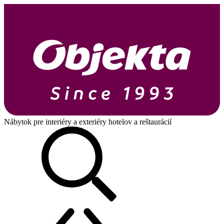
Nábytok pre interiéry a exteriéry hotelov a reštaurácií