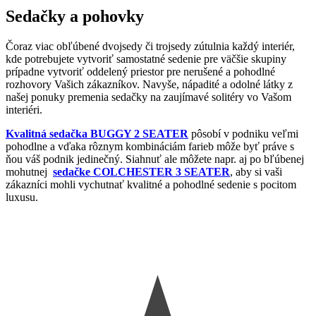
Sedačky a pohovky
Čoraz viac obľúbené dvojsedy či trojsedy zútulnia každý interiér,
kde potrebujete vytvoriť samostatné sedenie pre väčšie skupiny
prípadne vytvoriť oddelený priestor pre nerušené a pohodlné
rozhovory Vašich zákazníkov. Navyše, nápadité a odolné látky z
našej ponuky premenia sedačky na zaujímavé solitéry vo Vašom
interiéri.
Kvalitná sedačka BUGGY 2 SEATER
pôsobí v podniku veľmi
pohodlne a vďaka rôznym kombináciám farieb môže byť práve s
ňou váš podnik jedinečný. Siahnuť ale môžete napr. aj po bľúbenej
mohutnej
sedačke COLCHESTER 3 SEATER
, aby si vaši
zákazníci mohli vychutnať kvalitné a pohodlné sedenie s pocitom
luxusu.