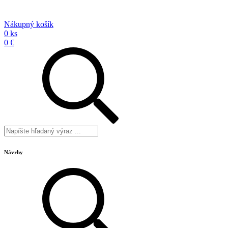
Nákupný košík
0 ks
0 €
Návrhy