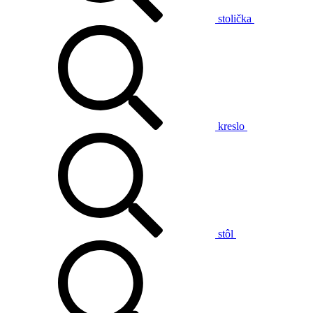
stolička
kreslo
stôl