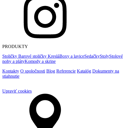
PRODUKTY
Stoličky
Barové stoličky
Kreslá
Boxy a lavice
Sedačky
Stoly
Stolové
nohy a pláty
Komody a skrine
Kontakty
O spoločnosti
Blog
Referencie
Katalóg
Dokumenty na
stiahnutie
Upraviť cookies