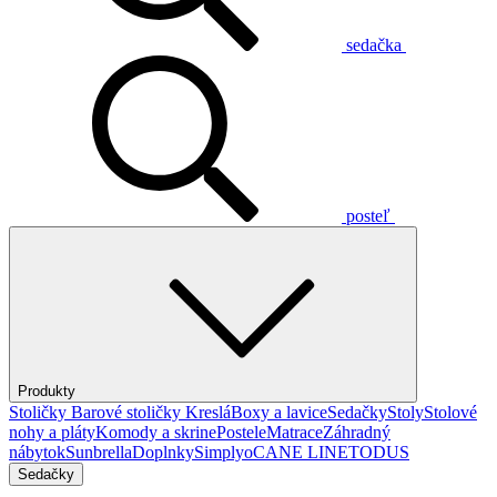
sedačka
posteľ
Produkty
Stoličky
Barové stoličky
Kreslá
Boxy a lavice
Sedačky
Stoly
Stolové
nohy a pláty
Komody a skrine
Postele
Matrace
Záhradný
nábytok
Sunbrella
Doplnky
Simplyo
CANE LINE
TODUS
Sedačky