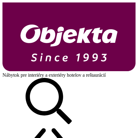
Nábytok pre interiéry a exteriéry hotelov a reštaurácií