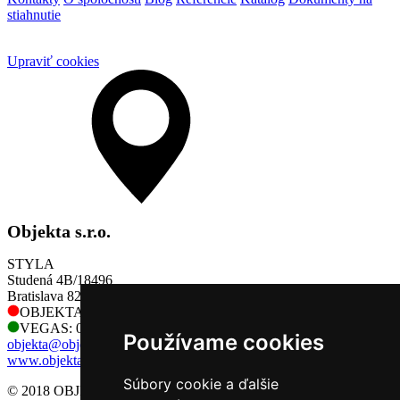
stiahnutie
Upraviť cookies
Objekta s.r.o.
STYLA
Studená 4B/18496
Bratislava 821 04
OBJEKTA: 0905 730 128
VEGAS: 0905 730 128
Používame cookies
objekta@objekta.sk
www.objekta.sk
Súbory cookie a ďalšie
© 2018 OBJEKTA, s.r.o.