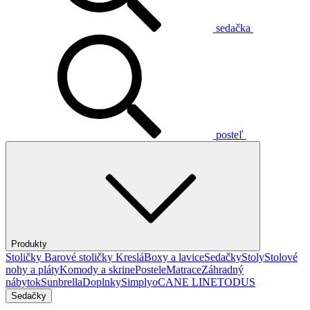
sedačka
posteľ
Produkty
Stoličky
Barové stoličky
Kreslá
Boxy a lavice
Sedačky
Stoly
Stolové
nohy a pláty
Komody a skrine
Postele
Matrace
Záhradný
nábytok
Sunbrella
Doplnky
Simplyo
CANE LINE
TODUS
Sedačky