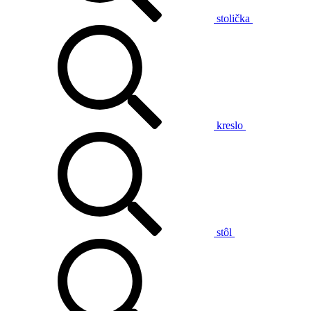
stolička
kreslo
stôl