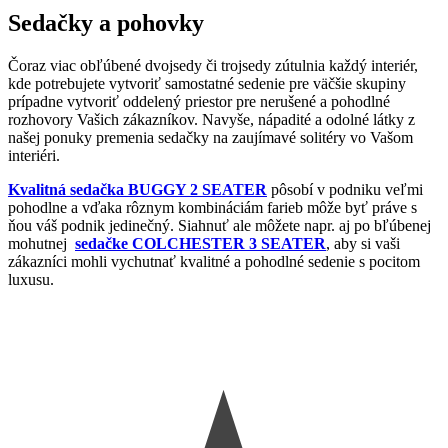
Sedačky a pohovky
Čoraz viac obľúbené dvojsedy či trojsedy zútulnia každý interiér,
kde potrebujete vytvoriť samostatné sedenie pre väčšie skupiny
prípadne vytvoriť oddelený priestor pre nerušené a pohodlné
rozhovory Vašich zákazníkov. Navyše, nápadité a odolné látky z
našej ponuky premenia sedačky na zaujímavé solitéry vo Vašom
interiéri.
Kvalitná sedačka BUGGY 2 SEATER
pôsobí v podniku veľmi
pohodlne a vďaka rôznym kombináciám farieb môže byť práve s
ňou váš podnik jedinečný. Siahnuť ale môžete napr. aj po bľúbenej
mohutnej
sedačke COLCHESTER 3 SEATER
, aby si vaši
zákazníci mohli vychutnať kvalitné a pohodlné sedenie s pocitom
luxusu.