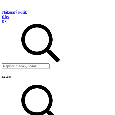
Nákupný košík
0 ks
0 €
Návrhy