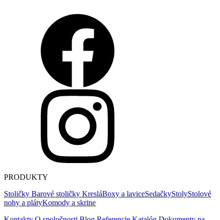
PRODUKTY
Stoličky
Barové stoličky
Kreslá
Boxy a lavice
Sedačky
Stoly
Stolové
nohy a pláty
Komody a skrine
Kontakty
O spoločnosti
Blog
Referencie
Katalóg
Dokumenty na