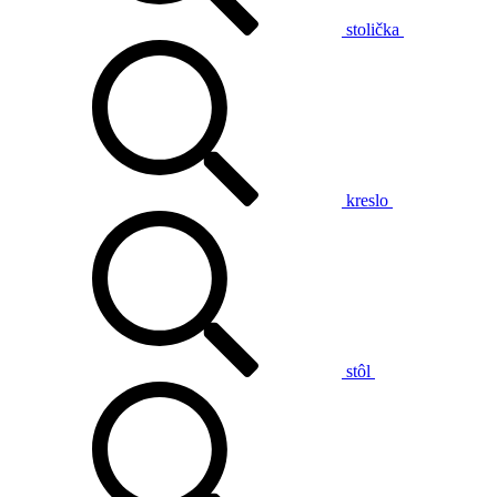
stolička
kreslo
stôl