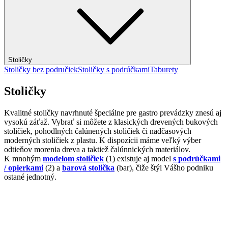
Stoličky
Stoličky bez područiek
Stoličky s podrúčkami
Taburety
Stoličky
Kvalitné stoličky navrhnuté špeciálne pre gastro prevádzky znesú aj
vysokú záťaž. Vybrať si môžete z klasických drevených bukových
stoličiek, pohodlných čalúnených stoličiek či nadčasových
moderných stoličiek z plastu. K dispozícii máme veľký výber
odtieňov morenia dreva a taktiež čalúnnických materiálov.
K mnohým
modelom stoličiek
(1) existuje aj model
s podrúčkami
/ opierkami
(2) a
barová stolička
(bar), čiže štýl Vášho podniku
ostané jednotný.