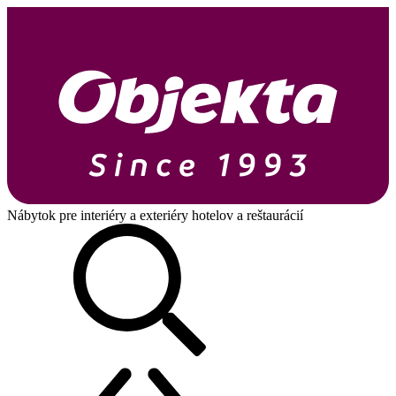
Nábytok pre interiéry a exteriéry hotelov a reštaurácií