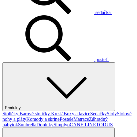
sedačka
posteľ
Produkty
Stoličky
Barové stoličky
Kreslá
Boxy a lavice
Sedačky
Stoly
Stolové
nohy a pláty
Komody a skrine
Postele
Matrace
Záhradný
nábytok
Sunbrella
Doplnky
Simplyo
CANE LINE
TODUS