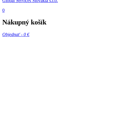
Global Services Slovakia s.r.o.
0
Nákupný košík
Objednať -
0 €