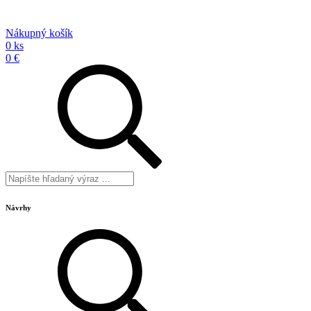
Nákupný košík
0 ks
0 €
Návrhy