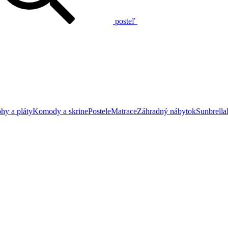
posteľ
hy a pláty
Komody a skrine
Postele
Matrace
Záhradný nábytok
Sunbrella