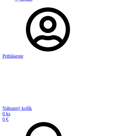
Prihlásenie
Nákupný košík
0 ks
0 €