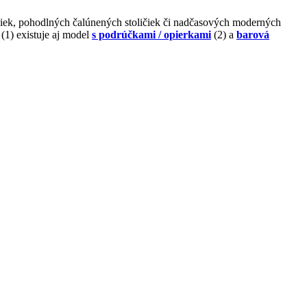
ičiek, pohodlných čalúnených stoličiek či nadčasových moderných
(1) existuje aj model
s podrúčkami / opierkami
(2) a
barová