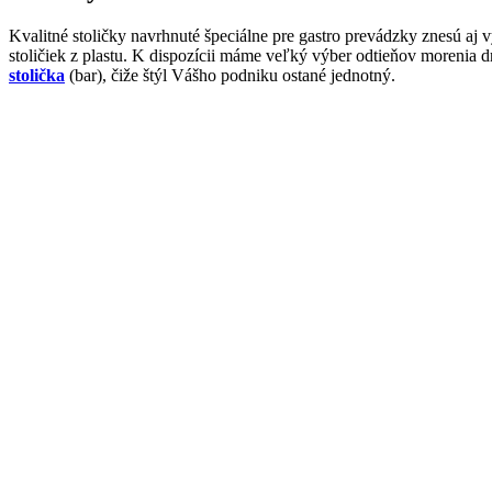
Kvalitné stoličky navrhnuté špeciálne pre gastro prevádzky znesú aj
stoličiek z plastu. K dispozícii máme veľký výber odtieňov morenia
stolička
(bar), čiže štýl Vášho podniku ostané jednotný.