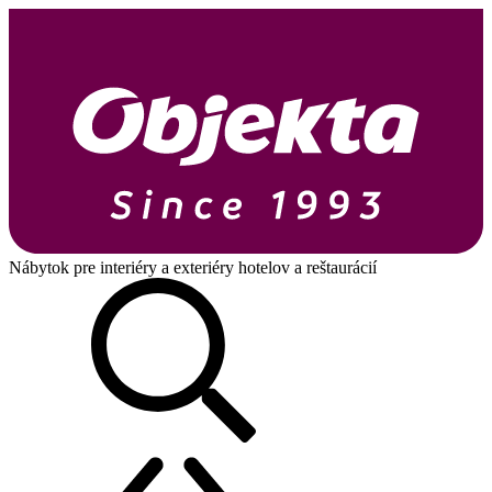
Nábytok pre interiéry a exteriéry hotelov a reštaurácií