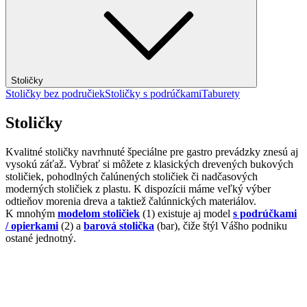
Stoličky
Stoličky bez područiek
Stoličky s podrúčkami
Taburety
Stoličky
Kvalitné stoličky navrhnuté špeciálne pre gastro prevádzky znesú aj
vysokú záťaž. Vybrať si môžete z klasických drevených bukových
stoličiek, pohodlných čalúnených stoličiek či nadčasových
moderných stoličiek z plastu. K dispozícii máme veľký výber
odtieňov morenia dreva a taktiež čalúnnických materiálov.
K mnohým
modelom stoličiek
(1) existuje aj model
s podrúčkami
/ opierkami
(2) a
barová stolička
(bar), čiže štýl Vášho podniku
ostané jednotný.