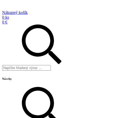
Nákupný košík
0 ks
0 €
Návrhy