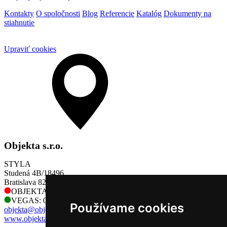
Kontakty
O spoločnosti
Blog
Referencie
Katalóg
Dokumenty na
stiahnutie
Upraviť cookies
Objekta s.r.o.
STYLA
Studená 4B/18496
Bratislava 821 04
OBJEKTA: 0905 730 128
VEGAS: 0905 730 128
Používame cookies
objekta@objekta.sk
www.objekta.sk