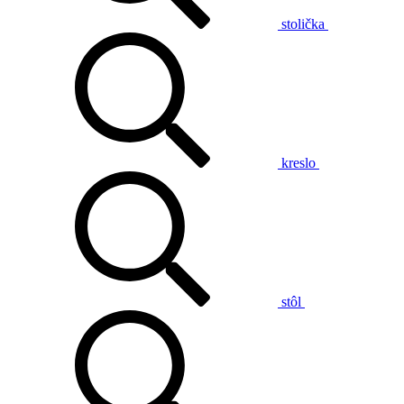
stolička
kreslo
stôl