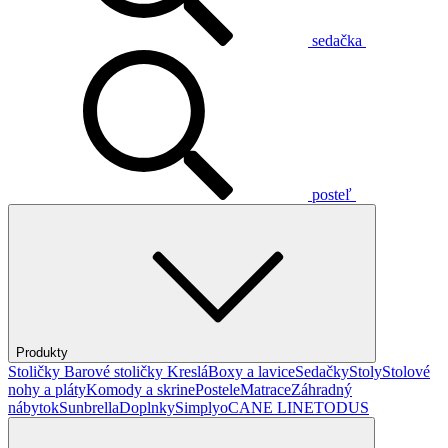
sedačka
posteľ
Produkty
Stoličky
Barové stoličky
Kreslá
Boxy a lavice
Sedačky
Stoly
Stolové
nohy a pláty
Komody a skrine
Postele
Matrace
Záhradný
nábytok
Sunbrella
Doplnky
Simplyo
CANE LINE
TODUS