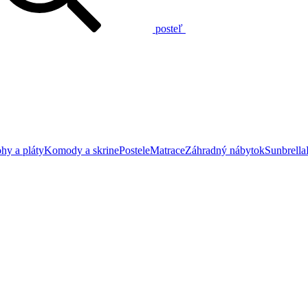
posteľ
hy a pláty
Komody a skrine
Postele
Matrace
Záhradný nábytok
Sunbrella