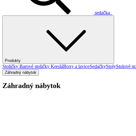
sedačka
Produkty
Stoličky
Barové stoličky
Kreslá
Boxy a lavice
Sedačky
Stoly
Stolové no
Záhradný nábytok
Záhradný nábytok