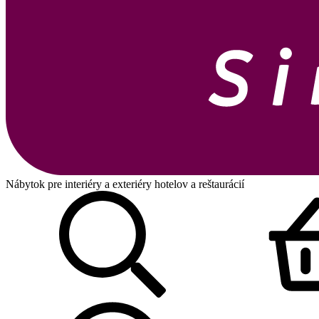
Nábytok pre interiéry a exteriéry hotelov a reštaurácií