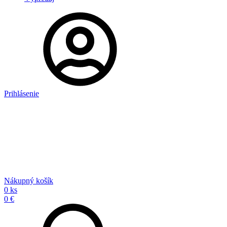
Prihlásenie
Nákupný košík
0 ks
0 €