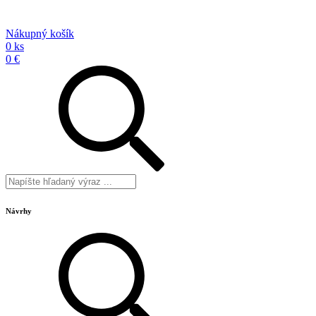
Nákupný košík
0 ks
0 €
Návrhy