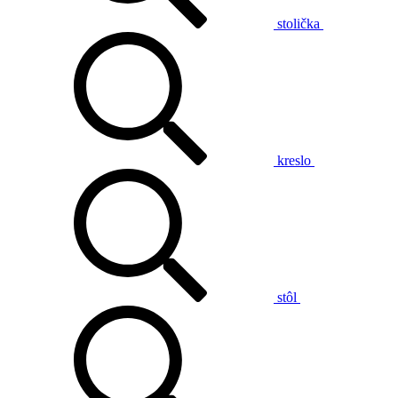
stolička
kreslo
stôl