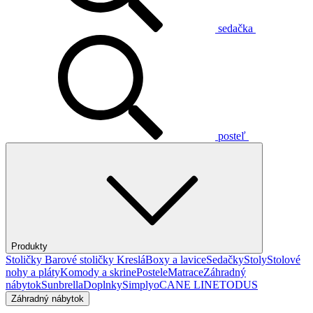
sedačka
posteľ
Produkty
Stoličky
Barové stoličky
Kreslá
Boxy a lavice
Sedačky
Stoly
Stolové
nohy a pláty
Komody a skrine
Postele
Matrace
Záhradný
nábytok
Sunbrella
Doplnky
Simplyo
CANE LINE
TODUS
Záhradný nábytok