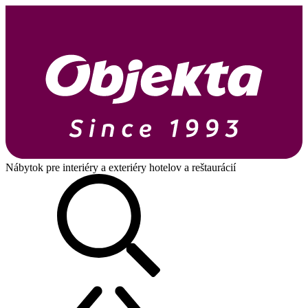
Nábytok pre interiéry a exteriéry hotelov a reštaurácií