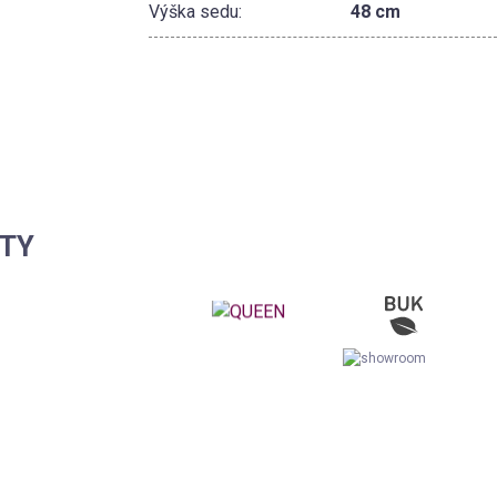
Výška sedu:
48 cm
KTY