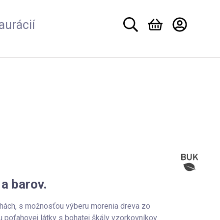
aurácií
 a barov.
hách, s možnosťou výberu morenia dreva zo
 poťahovej látky s bohatej škály vzorkovníkov