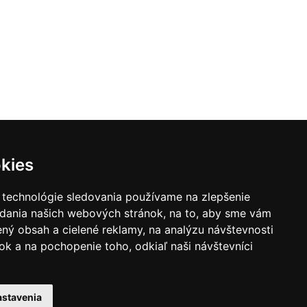
 s.r.o.
4B/18496
a 821 04
 0905 730 128
kies
905 730 128
objekta.sk
 technológie sledovania používame na zlepšenie
kta.sk
adania našich webových stránok, na to, aby sme vám
ný obsah a cielené reklamy, na analýzu návštevnosti
k a na pochopenie toho, odkiaľ naši návštevníci
astavenia