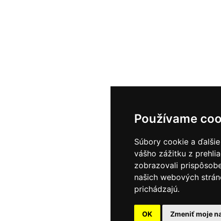
Objekta
KTY
LOČNOSTI
STYLA
Studená 
Bratislav
ENCIE
OBJEKTA:
Používame coo
ÓG
VEGAS: 0
objekta@
Súbory cookie a ďalšie
ENTY NA STIAHNUTIE
www.obje
vášho zážitku z prehli
zobrazovali prispôsobe
 cookies
našich webových stráno
prichádzajú.
OK
Zmeniť moje n