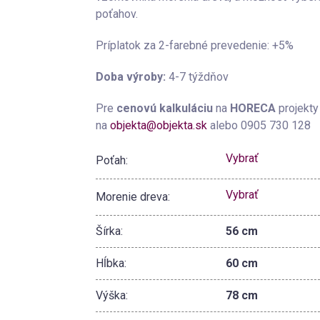
poťahov.
Príplatok za 2-farebné prevedenie: +5%
Doba výroby:
4-7 týždňov
Pre
cenovú kalkuláciu
na
HORECA
projekty
na
objekta@objekta.sk
alebo 0905 730 128
Vybrať
Poťah:
Vybrať
Morenie dreva:
Šírka:
56 cm
Hĺbka:
60 cm
Výška:
78 cm