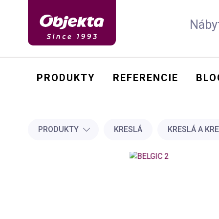
Nábyt
PRODUKTY
REFERENCIE
BLO
stolička
kreslo
stôl
sedačka
PRODUKTY
KRESLÁ
KRESLÁ A KRE
posteľ