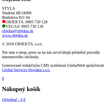
STYLA
Studená 4B/18496
Bratislava 821 04
OBJEKTA: 0905 730 128
VEGAS: 0905 730 128
objekta@objekta.sk
www.objekta.sk
© 2018 OBJEKTA, s.r.o.
Nie sme e-shop, preto sa na nás nevzťahujú príslušné pravidlá
internetového obchodu.
Generované redakčným CMS systémom GlobalWeb spoločnosti
Global Services Slovakia s.r.o.
0
Nákupný košík
Objednať -
0 €