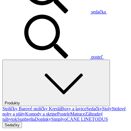
sedačka
posteľ
Produkty
Stoličky
Barové stoličky
Kreslá
Boxy a lavice
Sedačky
Stoly
Stolové
nohy a pláty
Komody a skrine
Postele
Matrace
Záhradný
nábytok
Sunbrella
Doplnky
Simplyo
CANE LINE
TODUS
Sedačky