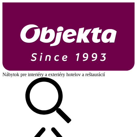
Nábytok pre interiéry a exteriéry hotelov a reštaurácií