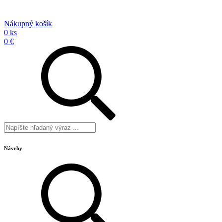
Nákupný košík
0 ks
0 €
Návrhy