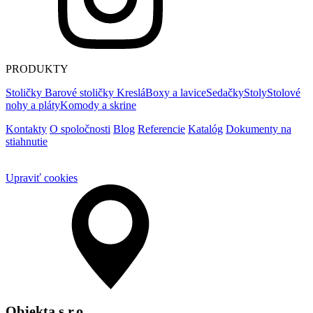
PRODUKTY
Stoličky
Barové stoličky
Kreslá
Boxy a lavice
Sedačky
Stoly
Stolové
nohy a pláty
Komody a skrine
Kontakty
O spoločnosti
Blog
Referencie
Katalóg
Dokumenty na
stiahnutie
Upraviť cookies
Objekta s.r.o.