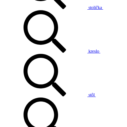
stolička
kreslo
stôl