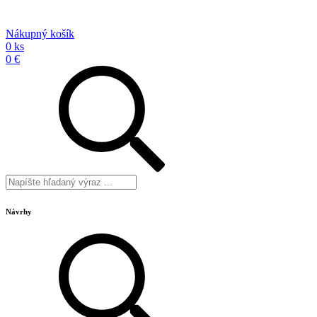
Nákupný košík
0 ks
0 €
Návrhy