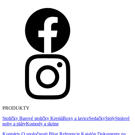
PRODUKTY
Stoličky
Barové stoličky
Kreslá
Boxy a lavice
Sedačky
Stoly
Stolové
nohy a pláty
Komody a skrine
Kontakty
O spoločnosti
Blog
Referencie
Katalóg
Dokumenty na