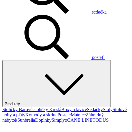
sedačka
posteľ
Produkty
Stoličky
Barové stoličky
Kreslá
Boxy a lavice
Sedačky
Stoly
Stolové
nohy a pláty
Komody a skrine
Postele
Matrace
Záhradný
nábytok
Sunbrella
Doplnky
Simplyo
CANE LINE
TODUS