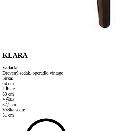
KLARA
Variácia:
Drevený sedák, operadlo vintage
Šírka:
64 cm
Hĺbka:
63 cm
Výška:
87,5 cm
Výška sedu:
51 cm