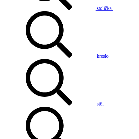
stolička
kreslo
stôl