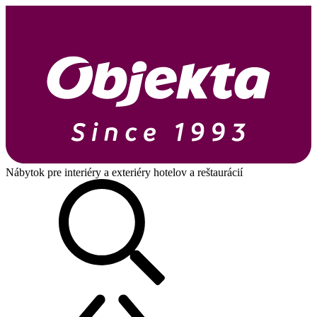
Nábytok pre interiéry a exteriéry hotelov a reštaurácií