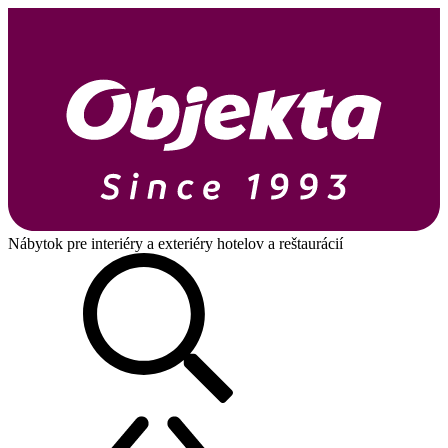
Nábytok pre interiéry a exteriéry hotelov a reštaurácií