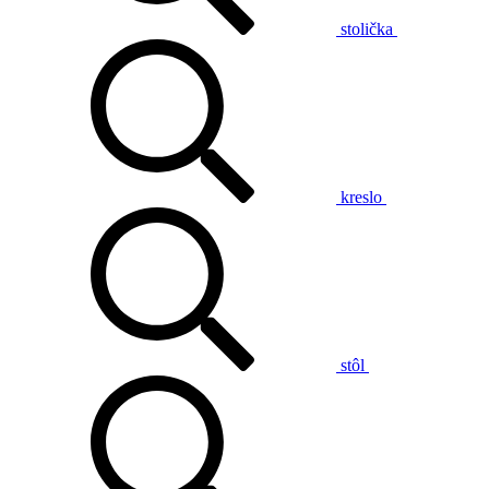
stolička
kreslo
stôl