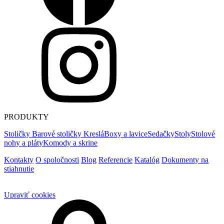
PRODUKTY
Stoličky
Barové stoličky
Kreslá
Boxy a lavice
Sedačky
Stoly
Stolové
nohy a pláty
Komody a skrine
Kontakty
O spoločnosti
Blog
Referencie
Katalóg
Dokumenty na
stiahnutie
Upraviť cookies