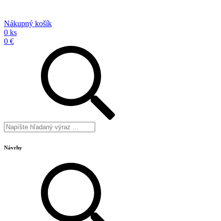
Nákupný košík
0 ks
0 €
Návrhy