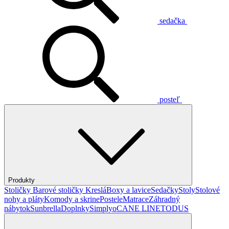
sedačka
posteľ
Produkty
Stoličky
Barové stoličky
Kreslá
Boxy a lavice
Sedačky
Stoly
Stolové
nohy a pláty
Komody a skrine
Postele
Matrace
Záhradný
nábytok
Sunbrella
Doplnky
Simplyo
CANE LINE
TODUS