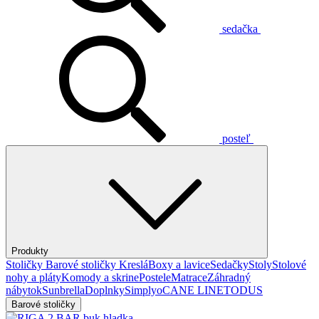
sedačka
posteľ
Produkty
Stoličky
Barové stoličky
Kreslá
Boxy a lavice
Sedačky
Stoly
Stolové
nohy a pláty
Komody a skrine
Postele
Matrace
Záhradný
nábytok
Sunbrella
Doplnky
Simplyo
CANE LINE
TODUS
Barové stoličky