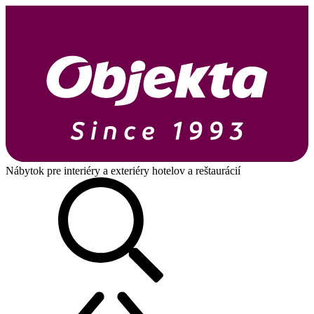
Nábytok pre interiéry a exteriéry hotelov a reštaurácií