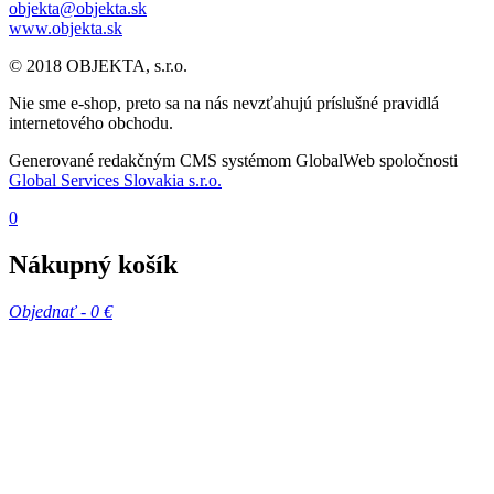
objekta@objekta.sk
www.objekta.sk
© 2018 OBJEKTA, s.r.o.
Nie sme e-shop, preto sa na nás nevzťahujú príslušné pravidlá
internetového obchodu.
Generované redakčným CMS systémom GlobalWeb spoločnosti
Global Services Slovakia s.r.o.
0
Nákupný košík
Objednať -
0 €