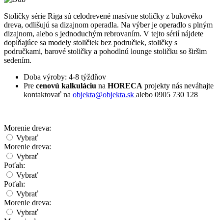
Stoličky série Riga sú celodrevené masívne stoličky z bukovéko
dreva, odlišujú sa dizajnom operadla. Na výber je operadlo s plným
dizajnom, alebo s jednoduchým rebrovaním. V tejto sérií nájdete
dopĺňajúce sa modely stoličiek bez područiek, stoličky s
područkami, barové stoličky a pohodlnú lounge stoličku so širšim
sedením.
Doba výroby: 4-8 týždňov
Pre
cenovú kalkuláciu
na
HORECA
projekty nás neváhajte
kontaktovať na
objekta@objekta.sk
alebo 0905 730 128
Morenie dreva:
Vybrať
Morenie dreva:
Vybrať
Poťah:
Vybrať
Poťah:
Vybrať
Morenie dreva:
Vybrať