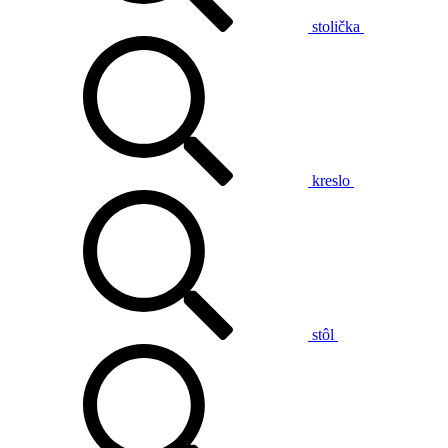
stolička
kreslo
stôl