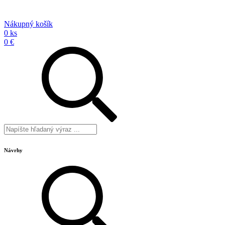
Nákupný košík
0 ks
0 €
Návrhy