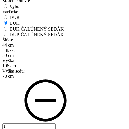
Morenie dreva:
Vybrať
Variácia:
DUB
BUK
BUK ČALÚNENÝ SEDÁK
DUB ČALÚNENÝ SEDÁK
Šírka:
44 cm
Hĺbka:
50 cm
Výška:
106 cm
Výška sedu:
78 cm