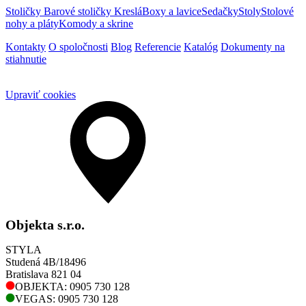
Stoličky
Barové stoličky
Kreslá
Boxy a lavice
Sedačky
Stoly
Stolové
nohy a pláty
Komody a skrine
Kontakty
O spoločnosti
Blog
Referencie
Katalóg
Dokumenty na
stiahnutie
Upraviť cookies
Objekta s.r.o.
STYLA
Studená 4B/18496
Bratislava 821 04
OBJEKTA: 0905 730 128
VEGAS: 0905 730 128