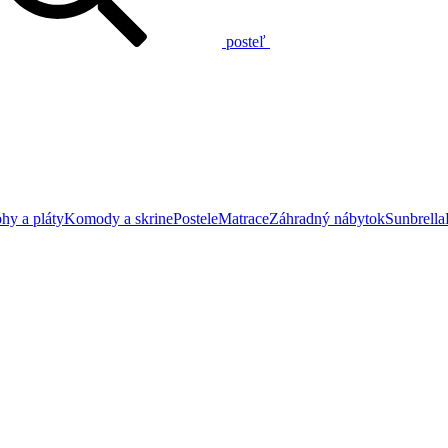
posteľ
hy a pláty
Komody a skrine
Postele
Matrace
Záhradný nábytok
Sunbrella