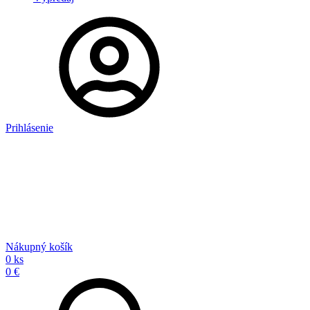
Prihlásenie
Nákupný košík
0 ks
0 €