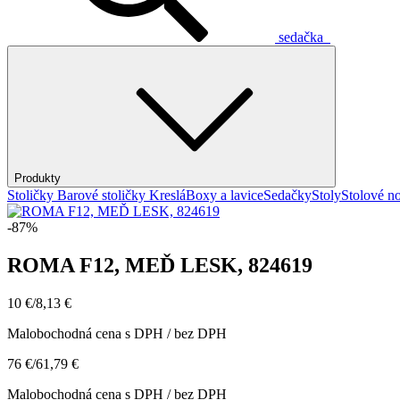
sedačka
Produkty
Stoličky
Barové stoličky
Kreslá
Boxy a lavice
Sedačky
Stoly
Stolové no
-87%
ROMA F12, MEĎ LESK, 824619
10 €
/
8,13 €
Malobochodná cena s DPH / bez DPH
76 €
/
61,79 €
Malobochodná cena s DPH / bez DPH