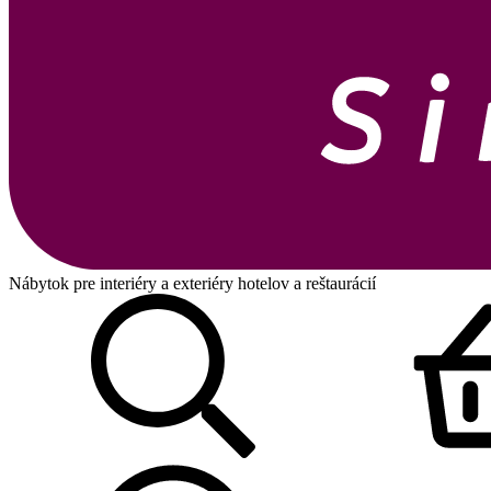
Nábytok pre interiéry a exteriéry hotelov a reštaurácií