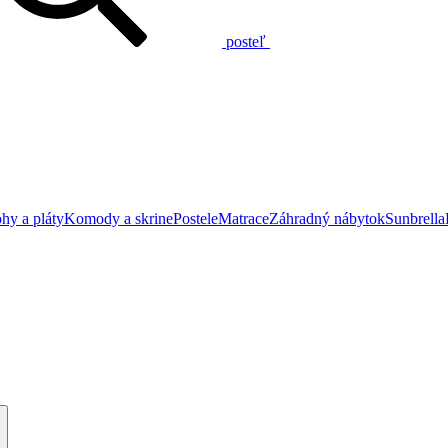
posteľ
hy a pláty
Komody a skrine
Postele
Matrace
Záhradný nábytok
Sunbrella