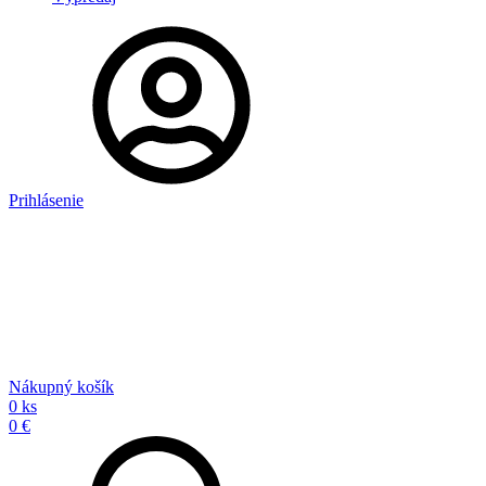
Prihlásenie
Nákupný košík
0 ks
0 €