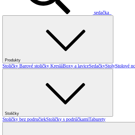
sedačka
Produkty
Stoličky
Barové stoličky
Kreslá
Boxy a lavice
Sedačky
Stoly
Stolové no
Stoličky
Stoličky bez područiek
Stoličky s podrúčkami
Taburety