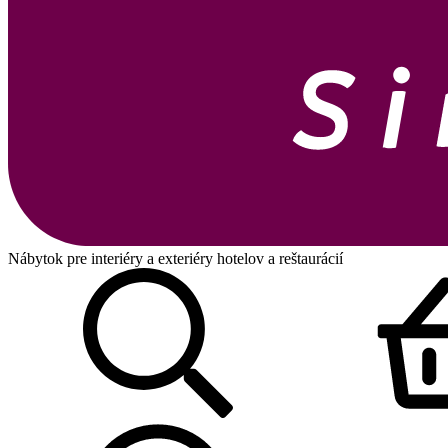
Nábytok pre interiéry a exteriéry hotelov a reštaurácií