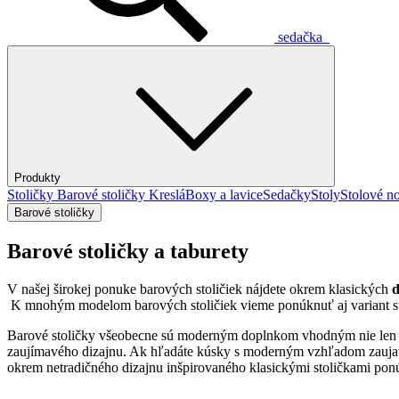
sedačka
Produkty
Stoličky
Barové stoličky
Kreslá
Boxy a lavice
Sedačky
Stoly
Stolové no
Barové stoličky
Barové stoličky a taburety
V našej širokej ponuke barových stoličiek nájdete okrem klasických
d
K mnohým modelom barových stoličiek vieme ponúknuť aj variant sto
Barové stoličky všeobecne sú moderným doplnkom vhodným nie len do 
zaujímavého dizajnu. Ak hľadáte kúsky s moderným vzhľadom zauj
okrem netradičného dizajnu inšpirovaného klasickými stoličkami po