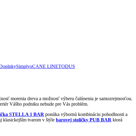
Doplnky
Simplyo
CANE LINE
TODUS
žnosť morenia dreva a možnosť výberu čalúnenia je samozrejmosťou.
teriér Vášho podniku nebude pre Vás problém.
olička STELLA 1 BAR
ponúka výbornú kombináciu pohodlnosti a
aj klasickejším tvarom v štýle
barovej stoličky PUB BAR
ktorá