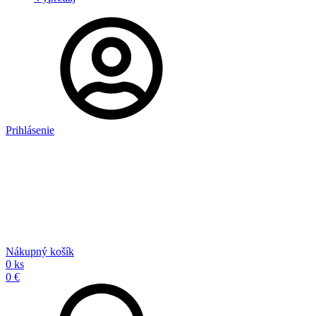
Prihlásenie
Nákupný košík
0 ks
0 €