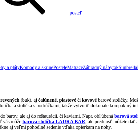
posteľ
hy a pláty
Komody a skrine
Postele
Matrace
Záhradný nábytok
Sunbrella
revených
(buk), aj
čalúnené
,
plastové
či
kovové
barové stoličky. Mo
lička a stolička s podrúčkami, takže vytvoriť dokonale kompaktný in
barov, ale aj do reštaurácii, či kaviarni. Napr. obľúbená
barová st
ať vás môže
barová stolička LAURA BAR
, ale prednosť môžete dať 
núkne aj veľmi pohodlné sedenie vďaka opierkam na nohy.