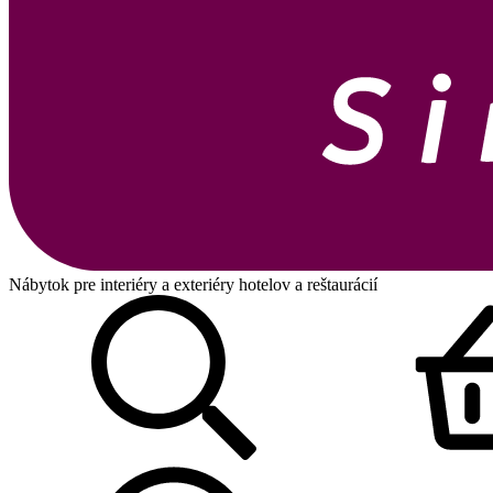
Nábytok pre interiéry a exteriéry hotelov a reštaurácií