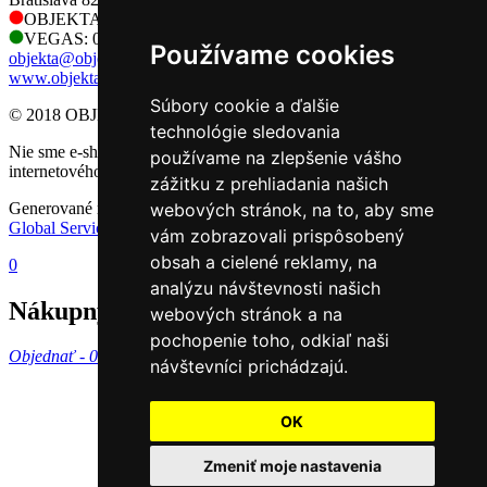
OBJEKTA: 0905 730 128
VEGAS: 0905 730 128
Používame cookies
objekta@objekta.sk
www.objekta.sk
Súbory cookie a ďalšie
© 2018 OBJEKTA, s.r.o.
technológie sledovania
Nie sme e-shop, preto sa na nás nevzťahujú príslušné pravidlá
používame na zlepšenie vášho
internetového obchodu.
zážitku z prehliadania našich
Generované redakčným CMS systémom GlobalWeb spoločnosti
webových stránok, na to, aby sme
Global Services Slovakia s.r.o.
vám zobrazovali prispôsobený
obsah a cielené reklamy, na
0
analýzu návštevnosti našich
Nákupný košík
webových stránok a na
pochopenie toho, odkiaľ naši
Objednať -
0 €
návštevníci prichádzajú.
OK
Zmeniť moje nastavenia