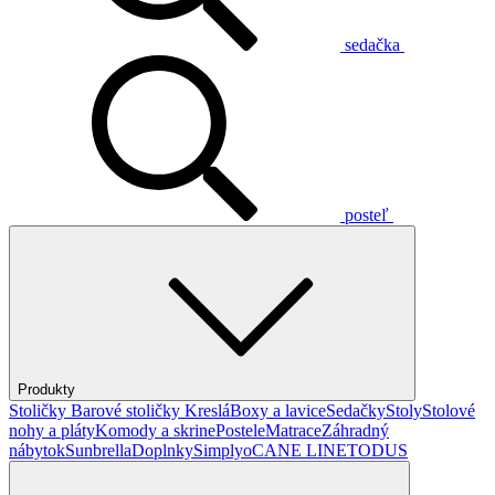
sedačka
posteľ
Produkty
Stoličky
Barové stoličky
Kreslá
Boxy a lavice
Sedačky
Stoly
Stolové
nohy a pláty
Komody a skrine
Postele
Matrace
Záhradný
nábytok
Sunbrella
Doplnky
Simplyo
CANE LINE
TODUS