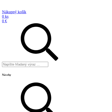
Nákupný košík
0 ks
0 €
Návrhy