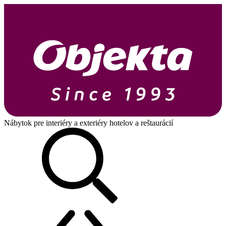
Nábytok pre interiéry a exteriéry hotelov a reštaurácií