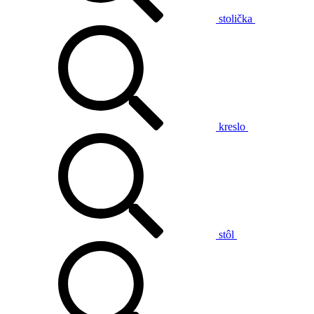
stolička
kreslo
stôl