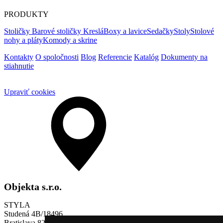
PRODUKTY
Stoličky
Barové stoličky
Kreslá
Boxy a lavice
Sedačky
Stoly
Stolové
nohy a pláty
Komody a skrine
Kontakty
O spoločnosti
Blog
Referencie
Katalóg
Dokumenty na
stiahnutie
Upraviť cookies
Objekta s.r.o.
STYLA
Studená 4B/18496
Bratislava 821 04