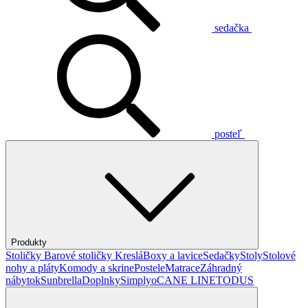
sedačka
posteľ
Produkty
Stoličky
Barové stoličky
Kreslá
Boxy a lavice
Sedačky
Stoly
Stolové
nohy a pláty
Komody a skrine
Postele
Matrace
Záhradný
nábytok
Sunbrella
Doplnky
Simplyo
CANE LINE
TODUS