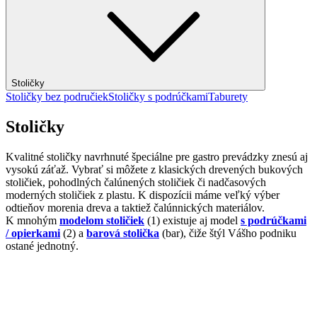
Stoličky
Stoličky bez područiek
Stoličky s podrúčkami
Taburety
Stoličky
Kvalitné stoličky navrhnuté špeciálne pre gastro prevádzky znesú aj
vysokú záťaž. Vybrať si môžete z klasických drevených bukových
stoličiek, pohodlných čalúnených stoličiek či nadčasových
moderných stoličiek z plastu. K dispozícii máme veľký výber
odtieňov morenia dreva a taktiež čalúnnických materiálov.
K mnohým
modelom stoličiek
(1) existuje aj model
s podrúčkami
/ opierkami
(2) a
barová stolička
(bar), čiže štýl Vášho podniku
ostané jednotný.