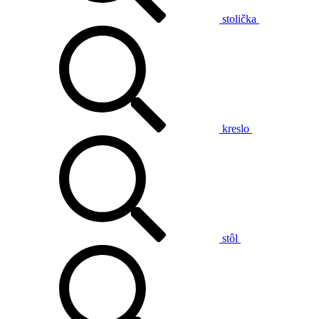
stolička
kreslo
stôl