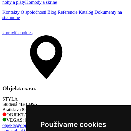
nohy a pláty
Komody a skrine
Kontakty
O spoločnosti
Blog
Referencie
Katalóg
Dokumenty na
stiahnutie
Upraviť cookies
Objekta s.r.o.
STYLA
Studená 4B/18496
Bratislava 821 04
OBJEKTA: 0905 730 128
VEGAS: 0905 730 128
Používame cookies
objekta@objekta.sk
www.objekta.sk