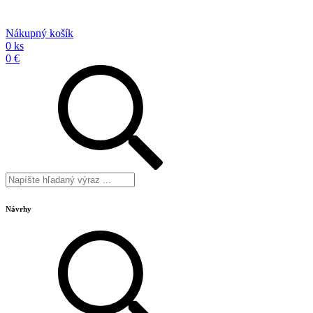
Nákupný košík
0 ks
0 €
Návrhy