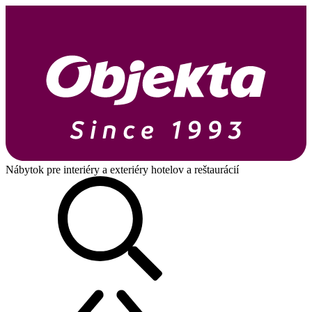
Nábytok pre interiéry a exteriéry hotelov a reštaurácií