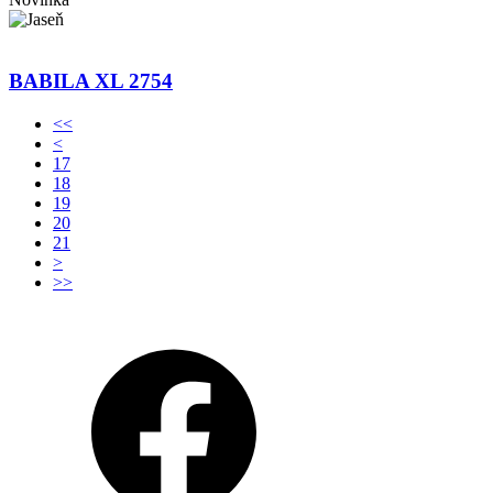
BABILA XL 2754
<<
<
17
18
19
20
21
>
>>