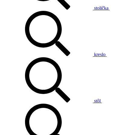
stolička
kreslo
stôl