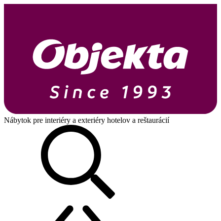
Nábytok pre interiéry a exteriéry hotelov a reštaurácií