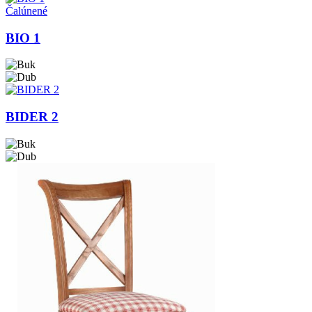
Čalúnené
BIO 1
BIDER 2