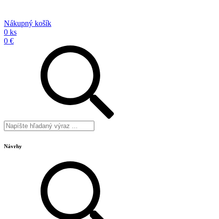
Nákupný košík
0 ks
0 €
Návrhy