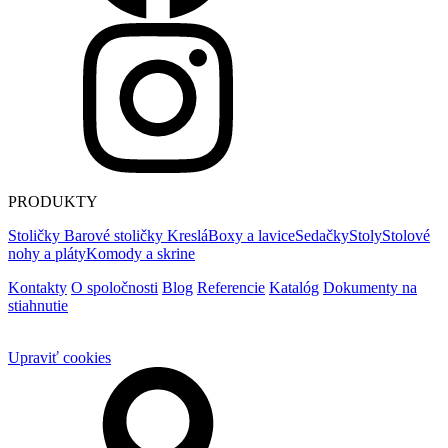
PRODUKTY
Stoličky
Barové stoličky
Kreslá
Boxy a lavice
Sedačky
Stoly
Stolové
nohy a pláty
Komody a skrine
Kontakty
O spoločnosti
Blog
Referencie
Katalóg
Dokumenty na
stiahnutie
Upraviť cookies