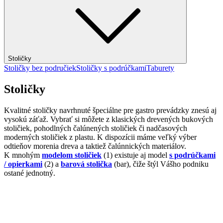
Stoličky
Stoličky bez područiek
Stoličky s podrúčkami
Taburety
Stoličky
Kvalitné stoličky navrhnuté špeciálne pre gastro prevádzky znesú aj
vysokú záťaž. Vybrať si môžete z klasických drevených bukových
stoličiek, pohodlných čalúnených stoličiek či nadčasových
moderných stoličiek z plastu. K dispozícii máme veľký výber
odtieňov morenia dreva a taktiež čalúnnických materiálov.
K mnohým
modelom stoličiek
(1) existuje aj model
s podrúčkami
/ opierkami
(2) a
barová stolička
(bar), čiže štýl Vášho podniku
ostané jednotný.