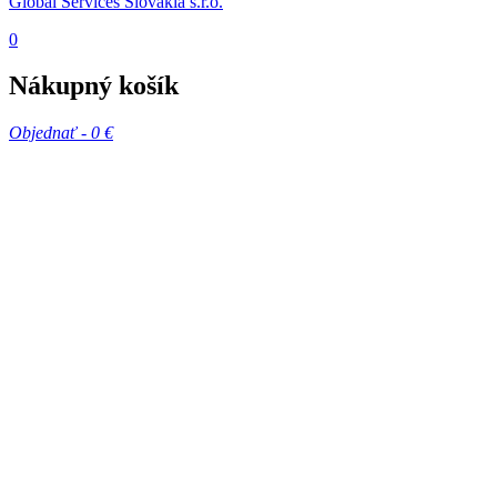
Global Services Slovakia s.r.o.
0
Nákupný košík
Objednať -
0 €