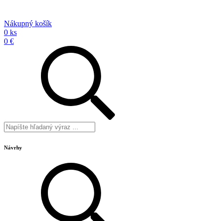
Nákupný košík
0 ks
0 €
Návrhy