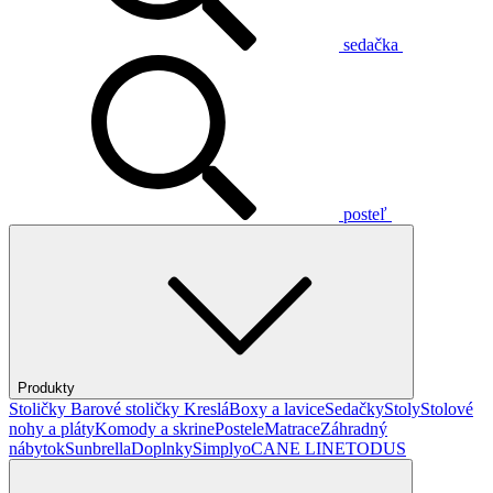
sedačka
posteľ
Produkty
Stoličky
Barové stoličky
Kreslá
Boxy a lavice
Sedačky
Stoly
Stolové
nohy a pláty
Komody a skrine
Postele
Matrace
Záhradný
nábytok
Sunbrella
Doplnky
Simplyo
CANE LINE
TODUS