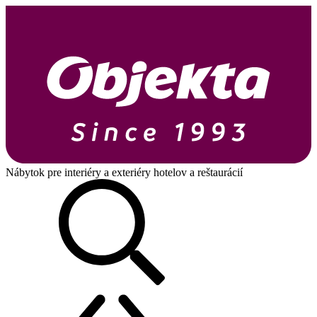
Nábytok pre interiéry a exteriéry hotelov a reštaurácií