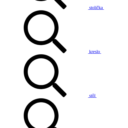
stolička
kreslo
stôl