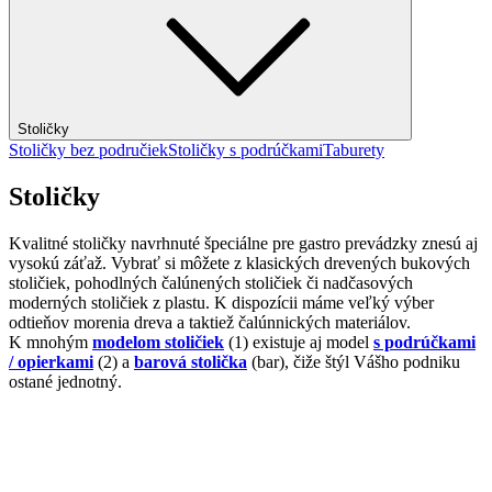
Stoličky
Stoličky bez područiek
Stoličky s podrúčkami
Taburety
Stoličky
Kvalitné stoličky navrhnuté špeciálne pre gastro prevádzky znesú aj
vysokú záťaž. Vybrať si môžete z klasických drevených bukových
stoličiek, pohodlných čalúnených stoličiek či nadčasových
moderných stoličiek z plastu. K dispozícii máme veľký výber
odtieňov morenia dreva a taktiež čalúnnických materiálov.
K mnohým
modelom stoličiek
(1) existuje aj model
s podrúčkami
/ opierkami
(2) a
barová stolička
(bar), čiže štýl Vášho podniku
ostané jednotný.