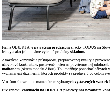
Firma OBJEKTA je
najväčším predajcom
značky TODUS na Slovensk
lehoty a ako jediní máme vybrané produkty
skladom.
Atraktívna kombinácia prístupnosti, prepracovanej kvality a prevere
nábytkové konštrukcie, postavené nielen na poveternostnej odolnosti, 
molitanom
(okrem modelu Albus). To umožňuje ponechať nábytok vo
významnými dizajnérmi, ktorých produkty sa predávajú po celom svet
V našom showroome máme okrem vybraných
vystavených vzoriek
Pre cenovú kalkuláciu na HORECA projekty nás neváhajte kon