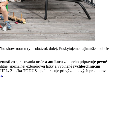
ho show roomu (viď obrázok dole). Poskytujeme najkratšie dodacie
enost
í zo spracovania
ocele
a
antikoru
z ktorého pripravuje
pevné
itnej špeciálnej exteriérovej látky a vyplnené
rýchloschnúcim
o HPL
.
Značka TODUS spolupracuje pri vývoji nových produktov s
rs
.