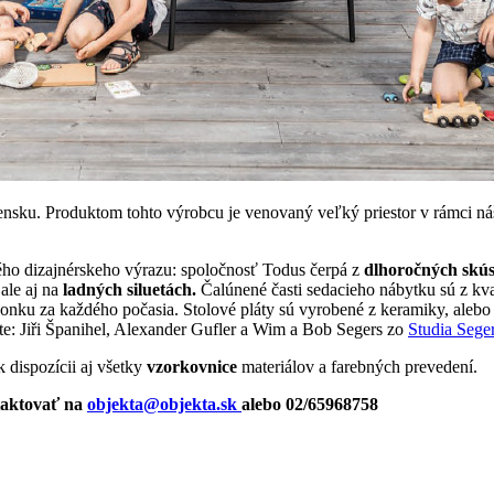
u. Produktom tohto výrobcu je venovaný veľký priestor v rámci náš
ného dizajnérskeho výrazu: spoločnosť Todus čerpá z
dlhoročných skús
ale aj na
ladných siluetách.
Čalúnené časti sedacieho nábytku sú z kval
nku za každého počasia. Stolové pláty sú vyrobené z keramiky, aleb
e: Jiři Španihel, Alexander Gufler a Wim a Bob Segers zo
Studia Sege
k dispozícii aj všetky
vzorkovnice
materiálov a farebných prevedení.
taktovať na
objekta@objekta.sk
alebo 02/65968758