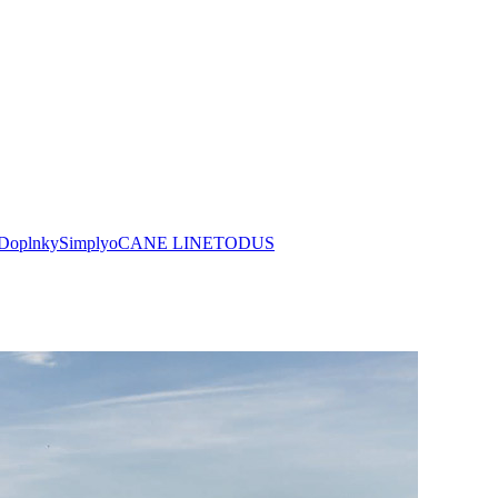
Doplnky
Simplyo
CANE LINE
TODUS