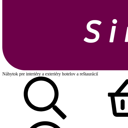
Nábytok pre interiéry a exteriéry hotelov a reštaurácií