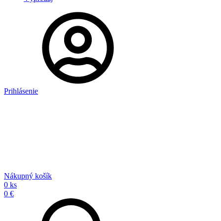
Prihlásenie
Nákupný košík
0 ks
0 €