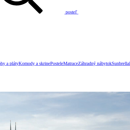
posteľ
hy a pláty
Komody a skrine
Postele
Matrace
Záhradný nábytok
Sunbrella