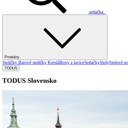
sedačka
Produkty
Stoličky
Barové stoličky
Kreslá
Boxy a lavice
Sedačky
Stoly
Stolové no
TODUS
TODUS Slovensko