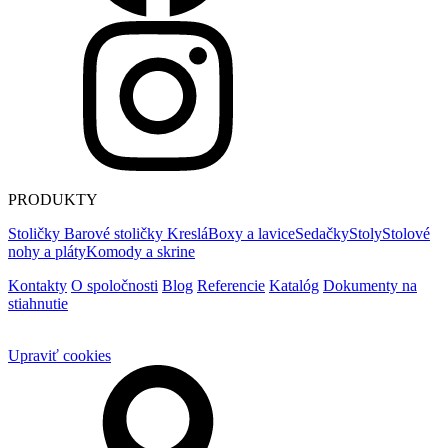
PRODUKTY
Stoličky
Barové stoličky
Kreslá
Boxy a lavice
Sedačky
Stoly
Stolové
nohy a pláty
Komody a skrine
Kontakty
O spoločnosti
Blog
Referencie
Katalóg
Dokumenty na
stiahnutie
Upraviť cookies