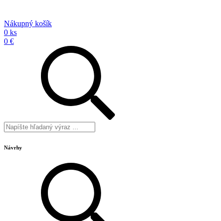
Nákupný košík
0 ks
0 €
Návrhy