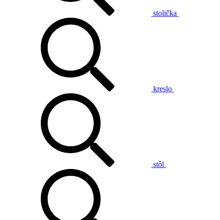
stolička
kreslo
stôl