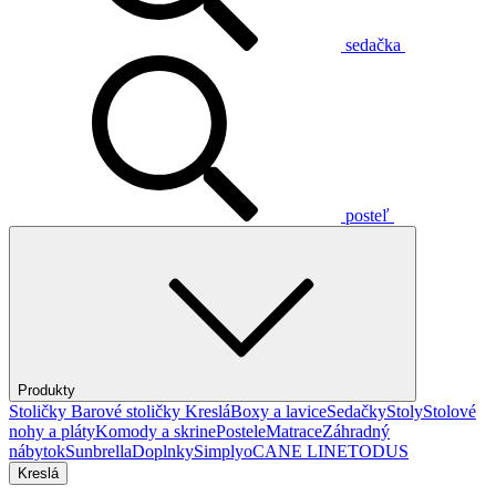
sedačka
posteľ
Produkty
Stoličky
Barové stoličky
Kreslá
Boxy a lavice
Sedačky
Stoly
Stolové
nohy a pláty
Komody a skrine
Postele
Matrace
Záhradný
nábytok
Sunbrella
Doplnky
Simplyo
CANE LINE
TODUS
Kreslá