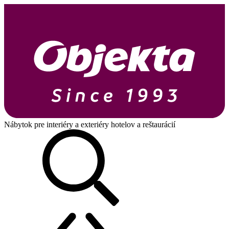
Nábytok pre interiéry a exteriéry hotelov a reštaurácií