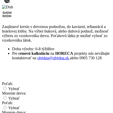
Zaujímavé kreslo s drevenou podnožou, do kaviarní, reštaurácií a
hotelovej lobby. Na výber buková, alebo dubová podnož, možnosť
výberu zo vzorkovníka dreva. Poťahovú látku je možné vybrať zo
vzorkovníka látok.
Doba výroby: 6-8 týždňov
Pre
cenovú kalkuláciu
na
HORECA
projekty nás neváhajte
kontaktovať na
objekta@objekta.sk
alebo 0905 730 128
Poťah:
Vybrať
Morenie dreva:
Vybrať
Poťah:
Vybrať
Morenie dreva: