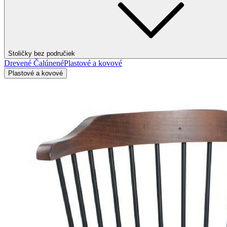
Stoličky bez područiek
Drevené
Čalúnené
Plastové a kovové
Plastové a kovové