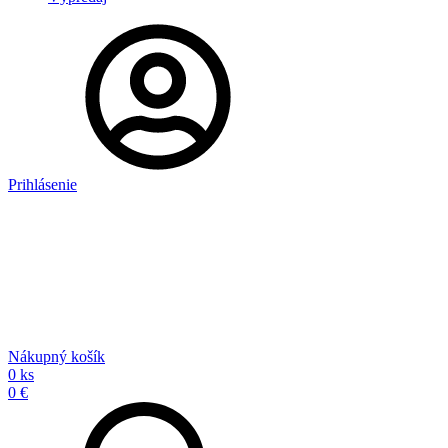
Prihlásenie
Nákupný košík
0 ks
0 €