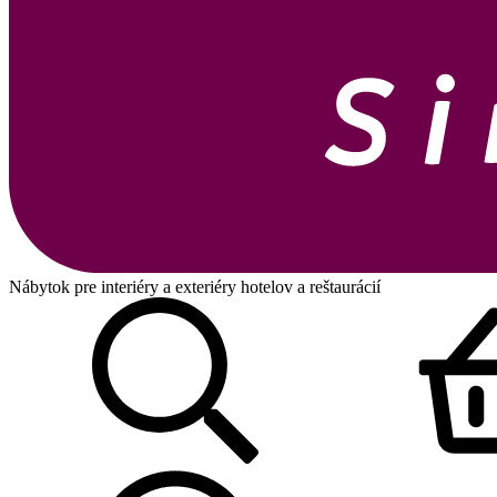
Nábytok pre interiéry a exteriéry hotelov a reštaurácií