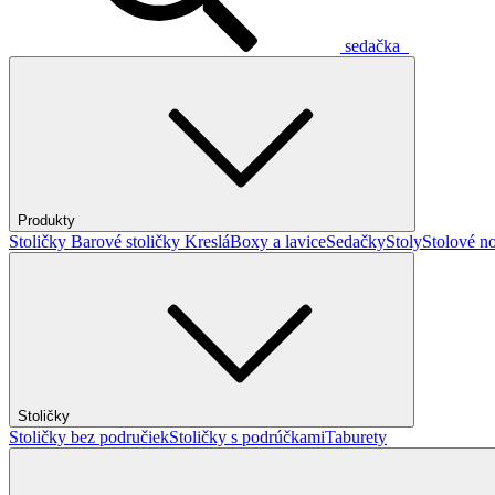
sedačka
Produkty
Stoličky
Barové stoličky
Kreslá
Boxy a lavice
Sedačky
Stoly
Stolové no
Stoličky
Stoličky bez područiek
Stoličky s podrúčkami
Taburety