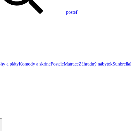
posteľ
hy a pláty
Komody a skrine
Postele
Matrace
Záhradný nábytok
Sunbrella