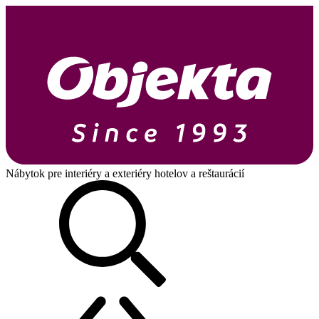
Nábytok pre interiéry a exteriéry hotelov a reštaurácií