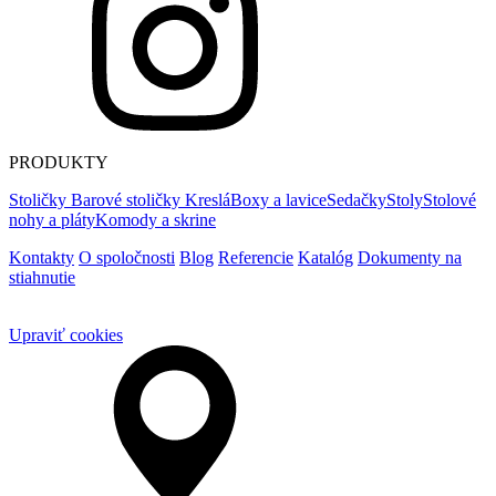
PRODUKTY
Stoličky
Barové stoličky
Kreslá
Boxy a lavice
Sedačky
Stoly
Stolové
nohy a pláty
Komody a skrine
Kontakty
O spoločnosti
Blog
Referencie
Katalóg
Dokumenty na
stiahnutie
Upraviť cookies