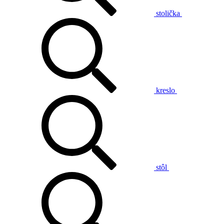
stolička
kreslo
stôl