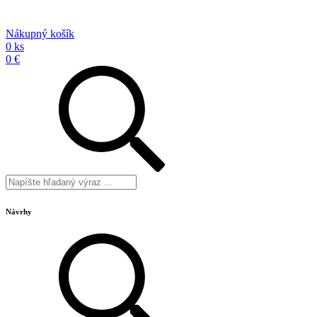
Nákupný košík
0 ks
0 €
Návrhy