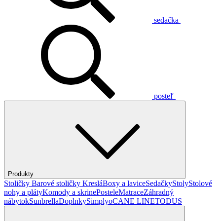
sedačka
posteľ
Produkty
Stoličky
Barové stoličky
Kreslá
Boxy a lavice
Sedačky
Stoly
Stolové
nohy a pláty
Komody a skrine
Postele
Matrace
Záhradný
nábytok
Sunbrella
Doplnky
Simplyo
CANE LINE
TODUS