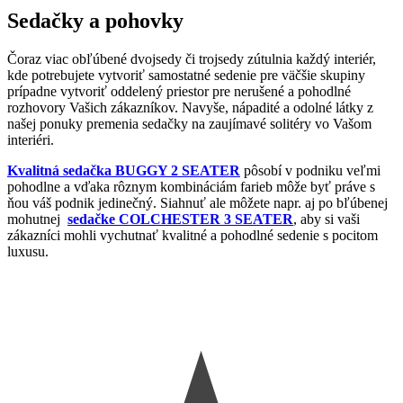
Sedačky a pohovky
Čoraz viac obľúbené dvojsedy či trojsedy zútulnia každý interiér,
kde potrebujete vytvoriť samostatné sedenie pre väčšie skupiny
prípadne vytvoriť oddelený priestor pre nerušené a pohodlné
rozhovory Vašich zákazníkov. Navyše, nápadité a odolné látky z
našej ponuky premenia sedačky na zaujímavé solitéry vo Vašom
interiéri.
Kvalitná sedačka BUGGY 2 SEATER
pôsobí v podniku veľmi
pohodlne a vďaka rôznym kombináciám farieb môže byť práve s
ňou váš podnik jedinečný. Siahnuť ale môžete napr. aj po bľúbenej
mohutnej
sedačke COLCHESTER 3 SEATER
, aby si vaši
zákazníci mohli vychutnať kvalitné a pohodlné sedenie s pocitom
luxusu.