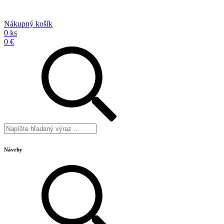
Nákupný košík
0 ks
0 €
Návrhy