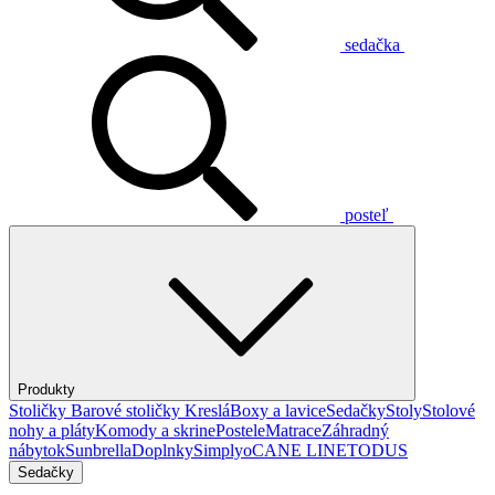
sedačka
posteľ
Produkty
Stoličky
Barové stoličky
Kreslá
Boxy a lavice
Sedačky
Stoly
Stolové
nohy a pláty
Komody a skrine
Postele
Matrace
Záhradný
nábytok
Sunbrella
Doplnky
Simplyo
CANE LINE
TODUS
Sedačky