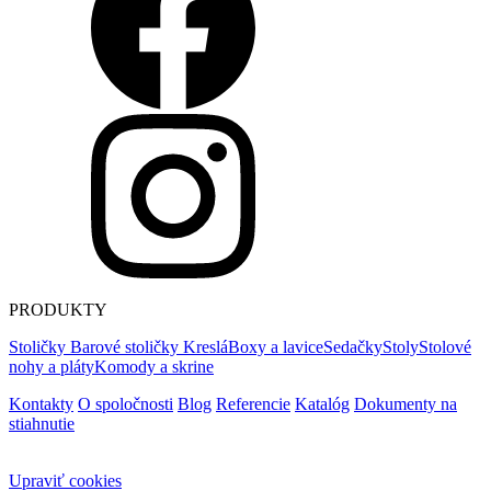
PRODUKTY
Stoličky
Barové stoličky
Kreslá
Boxy a lavice
Sedačky
Stoly
Stolové
nohy a pláty
Komody a skrine
Kontakty
O spoločnosti
Blog
Referencie
Katalóg
Dokumenty na
stiahnutie
Upraviť cookies