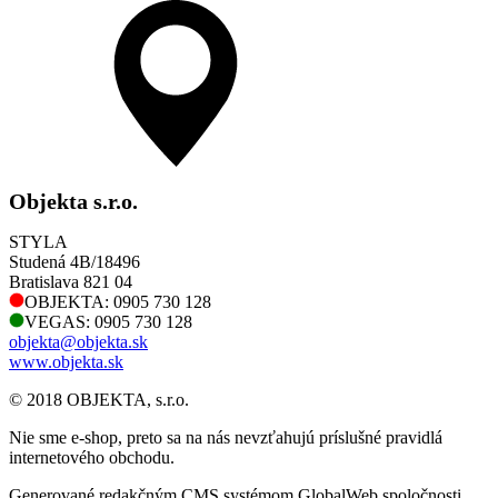
Objekta s.r.o.
STYLA
Studená 4B/18496
Bratislava 821 04
OBJEKTA: 0905 730 128
VEGAS: 0905 730 128
objekta@objekta.sk
www.objekta.sk
© 2018 OBJEKTA, s.r.o.
Nie sme e-shop, preto sa na nás nevzťahujú príslušné pravidlá
internetového obchodu.
Generované redakčným CMS systémom GlobalWeb spoločnosti