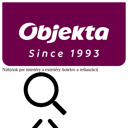
Nábytok pre interiéry a exteriéry hotelov a reštaurácií