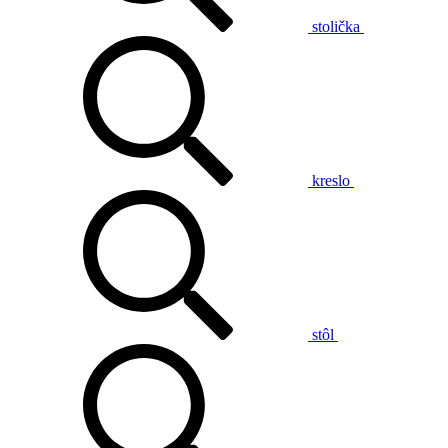
stolička
kreslo
stôl